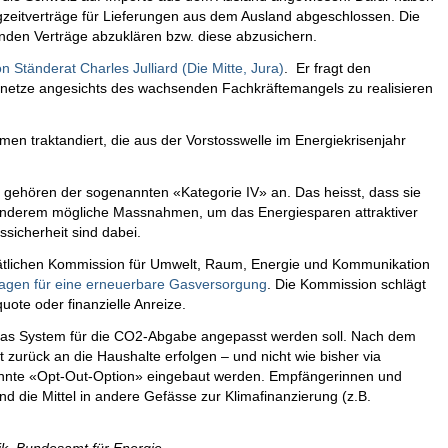
eitverträge für Lieferungen aus dem Ausland abgeschlossen. Die
nden Verträge abzuklären bzw. diese abzusichern.
on Ständerat Charles Julliard (Die Mitte, Jura)
. Er fragt den
netze angesichts des wachsenden Fachkräftemangels zu realisieren
men traktandiert, die aus der Vorstosswelle im Energiekrisenjahr
n gehören der sogenannten «Kategorie IV» an. Das heisst, dass sie
anderem mögliche Massnahmen, um das Energiesparen attraktiver
sicherheit sind dabei.
lrätlichen Kommission für Umwelt, Raum, Energie und Kommunikation
lagen für eine erneuerbare Gasversorgung
. Die Kommission schlägt
ote oder finanzielle Anreize.
das System für die CO2-Abgabe angepasst werden soll. Nach dem
 zurück an die Haushalte erfolgen – und nicht wie bisher via
annte «Opt-Out-Option» eingebaut werden. Empfängerinnen und
d die Mittel in andere Gefässe zur Klimafinanzierung (z.B.
ik, Bundesamt für Energie