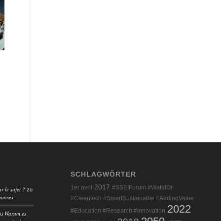
m
SCHLAGWÖRTER
2017
1er avril
#SSEIForum #WattdOr
r le sujet ?
zu
ponses
#Cleantech #SmartSustainable #AddingValue
2022
#Education #Research #Innovation
Warum es
zu