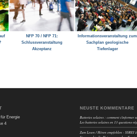
auf
NFP 70 / NFP 71:
Informationsveranstaltung zu
?
Schlussveranstaltung
Sachplan geologische
Akzeptanz
Tiefenlager
T
NEUSTE KOMMENTARE
für Energie
Batteries solaires : comment s'informer su
Les batteries solaires en 13 questions-ré
se 4
Zum Lesen / Hören empfohlen - SSREI