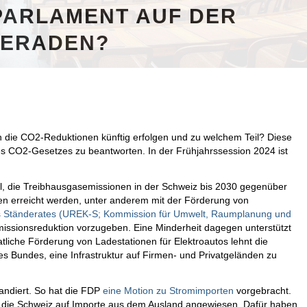
 PARLAMENT AUF DER
GERADEN?
en die CO2-Reduktionen künftig erfolgen und zu welchem Teil? Diese
es CO2-Gesetzes zu beantworten. In der Frühjahrssession 2024 ist
l, die Treibhausgasemissionen in der Schweiz bis 2030 gegenüber
en erreicht werden, unter anderem mit der Förderung von
s Ständerates (UREK-S; Kommission für Umwelt, Raumplanung und
 Emissionsreduktion vorzugeben. Eine Minderheit dagegen unterstützt
liche Förderung von Ladestationen für Elektroautos lehnt die
s Bundes, eine Infrastruktur auf Firmen- und Privatgeländen zu
tandiert. So hat die FDP
eine Motion zu Stromimporten
vorgebracht.
t die Schweiz auf Importe aus dem Ausland angewiesen. Dafür haben