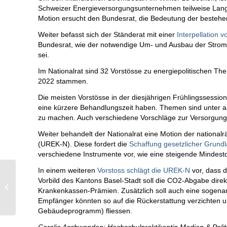
Schweizer Energieversorgungsunternehmen teilweise Langz
Motion ersucht den Bundesrat, die Bedeutung der bestehe
Weiter befasst sich der Ständerat mit einer
Interpellation v
Bundesrat, wie der notwendige Um- und Ausbau der Strom
sei.
Im Nationalrat sind 32 Vorstösse zu energiepolitischen The
2022 stammen.
Die meisten Vorstösse in der diesjährigen Frühlingssessio
eine kürzere Behandlungszeit haben. Themen sind unter 
zu machen. Auch verschiedene Vorschläge zur Versorgungs
Weiter behandelt der Nationalrat eine Motion der nationa
(UREK-N). Diese fordert die
Schaffung gesetzlicher Grund
verschiedene Instrumente vor, wie eine steigende Mindestqu
In einem weiteren
Vorstoss schlägt die UREK-N
vor, dass 
Vorbild des Kantons Basel-Stadt soll die CO2-Abgabe direkt
Druckluft isoliert
Krankenkassen-Prämien. Zusätzlich soll auch eine sogen
Erdkabel
Empfänger könnten so auf die Rückerstattung verzichten un
Gebäudeprogramm) fliessen.
Coralie Aschwanden; Hochschulpraktikantin Medien & Polit