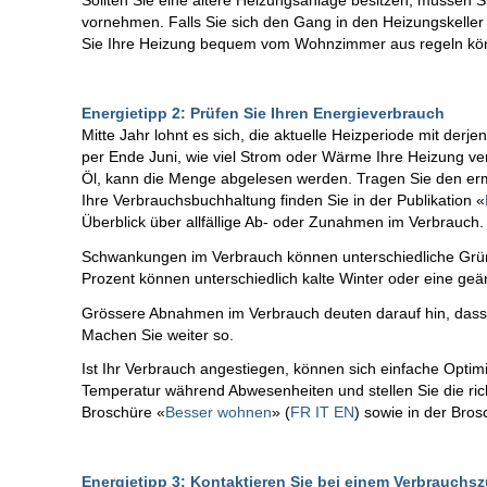
Sollten Sie eine ältere Heizungsanlage besitzen, müssen
vornehmen. Falls Sie sich den Gang in den Heizungskeller
Sie Ihre Heizung bequem vom Wohnzimmer aus regeln kö
Energietipp 2: Prüfen Sie Ihren Energieverbrauch
Mitte Jahr lohnt es sich, die aktuelle Heizperiode mit derje
per Ende Juni, wie viel Strom oder Wärme Ihre Heizung verb
Öl, kann die Menge abgelesen werden. Tragen Sie den ermitt
Ihre Verbrauchsbuchhaltung finden Sie in der Publikation
«
Überblick über allfällige Ab- oder Zunahmen im Verbrauch.
Schwankungen im Verbrauch können unterschiedliche Gr
Prozent können unterschiedlich kalte Winter oder eine g
Grössere Abnahmen im Verbrauch deuten darauf hin, dass
Machen Sie weiter so.
Ist Ihr Verbrauch angestiegen, können sich einfache Opt
Temperatur während Abwesenheiten und stellen Sie die ric
Broschüre
«
Besser wohnen
» (
FR
IT
EN
)
sowie in der Bro
Energietipp 3: Kontaktieren Sie bei einem Verbrauchs