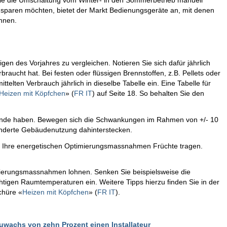
 Sie die Umschaltung vom Winter- in den Sommerbetrieb manuell
 sparen möchten, bietet der Markt Bedienungsgeräte an, mit denen
nnen.
nigen des Vorjahres zu vergleichen. Notieren Sie sich dafür jährlich
raucht hat. Bei festen oder flüssigen Brennstoffen, z.B. Pellets oder
elten Verbrauch jährlich in dieselbe Tabelle ein. Eine Tabelle für
Heizen mit Köpfchen
» (
FR
IT
)
auf Seite 18. So behalten Sie den
ünde haben. Bewegen sich die Schwankungen im Rahmen von +/- 10
eänderte Gebäudenutzung dahinterstecken.
 Ihre energetischen Optimierungsmassnahmen Früchte tragen.
imierungsmassnahmen lohnen. Senken Sie beispielsweise die
htigen Raumtemperaturen ein. Weitere Tipps hierzu finden Sie in der
schüre
«
Heizen mit Köpfchen
» (
FR
IT
).
zuwachs von zehn Prozent einen Installateur