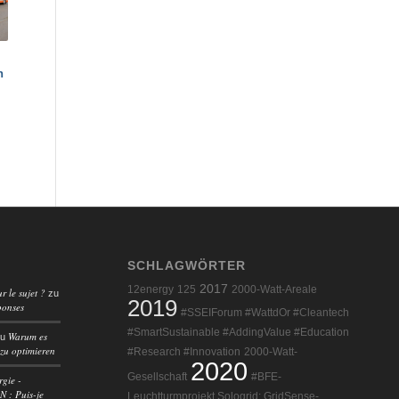
n
SCHLAGWÖRTER
2017
12energy
125
2000-Watt-Areale
r le sujet ?
zu
2019
ponses
#SSEIForum #WattdOr #Cleantech
#SmartSustainable #AddingValue #Education
Warum es
zu
 zu optimieren
#Research #Innovation
2000-Watt-
2020
Gesellschaft
#BFE-
rgie -
 : Puis-je
Leuchtturmprojekt Sologrid: GridSense-