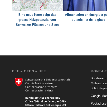
Eine neue Karte zeigt das
Alimentation en énergie à pa
grosse Heizpotenzial von
du soleil et de la glace
Schweizer Flüssen und Seen
BFE – OFEN – UFE
KONTAK
Bundesamt 
Mühlestras
3063 Ittigen
Google Ma
Postadress