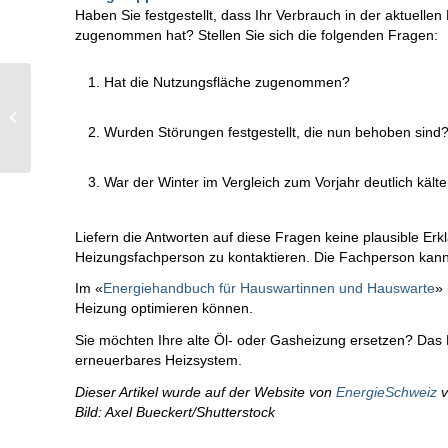
Haben Sie festgestellt, dass Ihr Verbrauch in der aktuell
zugenommen hat? Stellen Sie sich die folgenden Fragen:
Hat die Nutzungsfläche zugenommen?
L’installation solaire qui
se branche dans une
Wurden Störungen festgestellt, die nun behoben sind
simple prise électrique
War der Winter im Vergleich zum Vorjahr deutlich kälte
Liefern die Antworten auf diese Fragen keine plausible Erk
Heizungsfachperson zu kontaktieren. Die Fachperson kan
Im
«
Energiehandbuch für Hauswartinnen und Hauswarte
» 
Heizung optimieren können.
Sie möchten Ihre alte Öl- oder Gasheizung ersetzen? Da
erneuerbares Heizsystem.
Dieser Artikel wurde auf der Website von
EnergieSchweiz
v
Bild: Axel Bueckert/Shutterstock