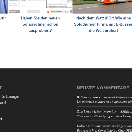
rtir
Haben Sie den neuen
Nach dem Watt d’Or: Wie eine
Solarrechner schon
Solothurner Firma mit E-Busse
ausprobiert?
die Welt erobert
T
NEUSTE KOMMENTARE
für Energie
Batteries solaires : comment s'informer su
Les batteries solaires en 13 questions-ré
se 4
Zum Lesen / Hören empfohlen - SSREI
Sinn macht, die Heizung vor dem Ersatz
ps
Utiliser sa voiture comme stockage d'éne
e:
Bourgeois Ing. Consulting
Cher OFEN
zu