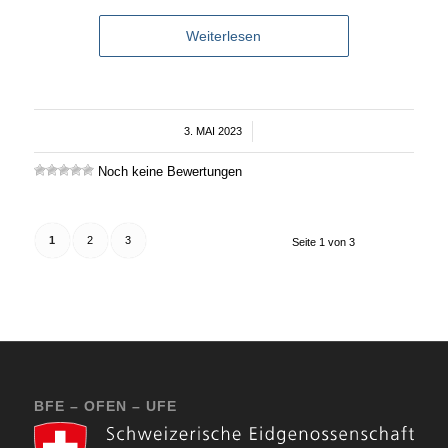
Weiterlesen
3. MAI 2023
/
Noch keine Bewertungen
1
2
3
Seite 1 von 3
BFE – OFEN – UFE