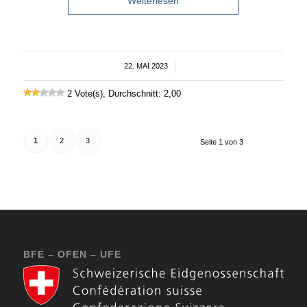
Weiterlesen
22. MAI 2023
/
2 Vote(s), Durchschnitt: 2,00
1
2
3
Seite 1 von 3
BFE – OFEN – UFE