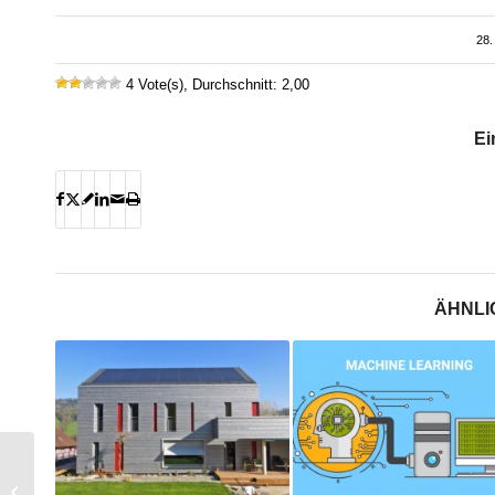
28.
4 Vote(s), Durchschnitt: 2,00
Ei
ÄHNLI
«Jeder Liter zählt» –
Neue Kampagne von