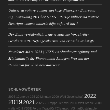
Utiliser sa voiture comme stockage d'énergie - Bourgeois
Ing. Consulting
Cher OFEN : Puis-je utiliser ma voiture
zu
électrique comme batterie déjà aujourd’hui ?
Der Bund veröffentlicht neue technische Vorschriften –
Geothermie
Tiefengeothermie und kritische Rohstoffe
zu
Newsletter März 2025 | VESE
Abnahmevergütung und
zu
Minimaltarife für Photovoltaik-Anlagen: Was hat der
Bundesrat für 2026 beschlossen?
SCHLAGWÖRTER
2022
2026
12energy
125
20 Minuten
2000-Watt-Gesellschaft
2019
2021
2025
2. Etappe
1er avril
2000-Watt-Areale
2000
watts
-41.8
#SSEIForum #WattdOr #Cleantech #SmartSustainable