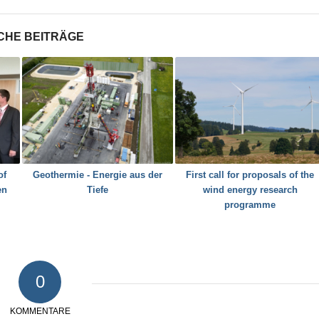
CHE BEITRÄGE
of
Geothermie - Energie aus der
First call for proposals of the
en
Tiefe
wind energy research
programme
0
KOMMENTARE