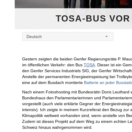
TOSA-BUS VOR
Deutsch
Gestern zeigten die beiden Genfer Regierungsräte P. Maud
im öffentlichen Verkehr: den Bus
TOSA
. Dieser ist ein G
den Genfer Services Industriels SIG, der Genfer Wirtscha
Anstelle der permanenten Energieeinspeisung bei Trolleybu
eine auf dem Busdach montierte
Batterie an jeder Busstat
Nach einem Fotoshooting mit Bundesrätin Doris Leuthard w
Bundeshaus den Parlamentarierinnen und Parlamentariern 
vorgestellt (auch viele erklärte Gegner der Energiestrateg
intensiv). Ich zeigte in meinem Kurzreferat den Bezug zur a
Klimapolitik weltweit vorhanden sind, wenn anstelle von B
Zudem ist dieses Projekt auf dem Weg zu einem echten Leu
Schweiz hinaus wahrgenommen wird.