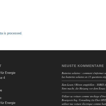
a is processed.
T
NEUSTE KOMMENTARE
für Energie
Batteries solaires : comment s'informer su
Les batteries solaires en 13 questions-ré
se 4
Zum Lesen / Hören empfohlen - SSREI
Sinn macht, die Heizung vor dem Ersatz
ps
Utiliser sa voiture comme stockage d'éne
e:
Bourgeois Ing. Consulting
Cher OFEN
zu
für Energie
utiliser ma voiture électrique comme batt