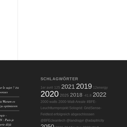
SCHLAGWÖRTER
2019
2021
r le sujet ?
1er avril
125
12energy
zu
2020
ponses
2022
2018
2025
-41.8
Warum es
zu
2000 watts
2000-Watt-Areale
#BFE-
 zu optimieren
Leuchtturmprojekt Sologrid: GridSense-
Feldtest erfolgreich abgeschlossen
rgie -
 : Puis-je
@BFEcleantech @landisgyr @adaptricity
erie déjà
2050