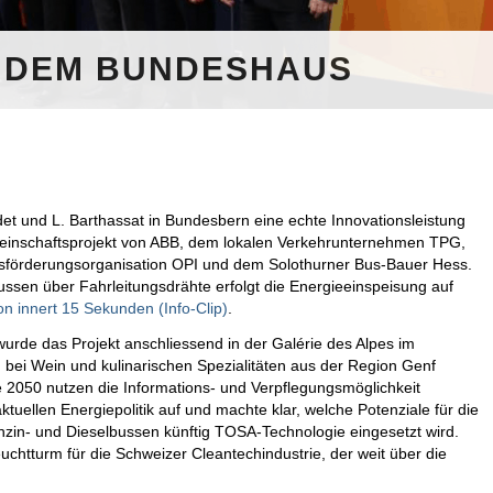
 DEM BUNDESHAUS
et und L. Barthassat in Bundesbern eine echte Innovationsleistung
emeinschaftsprojekt von ABB, dem lokalen Verkehrunternehmen TPG,
ftsförderungsorganisation OPI und dem Solothurner Bus-Bauer Hess.
ssen über Fahrleitungsdrähte erfolgt die Energieeinspeisung auf
ion innert 15 Sekunden (Info-Clip)
.
urde das Projekt anschliessend in der Galérie des Alpes im
bei Wein und kulinarischen Spezialitäten aus der Region Genf
ie 2050 nutzen die Informations- und Verpflegungsmöglichkeit
ktuellen Energiepolitik auf und machte klar, welche Potenziale für die
enzin- und Dieselbussen künftig TOSA-Technologie eingesetzt wird.
chtturm für die Schweizer Cleantechindustrie, der weit über die