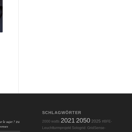
SCHLAGWÖRTER
2021
2050
2025
r le sujet ?
2000 watts
#BFE-
zu
ponses
Leuchtturmprojekt Sologrid: GridSense-