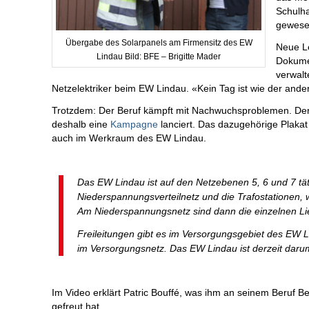
Schulha
gewesen
Übergabe des Solarpanels am Firmensitz des EW
Neue Le
Lindau Bild: BFE – Brigitte Mader
Dokumen
verwalt
Netzelektriker beim EW Lindau. «Kein Tag ist wie der ander
Trotzdem: Der Beruf kämpft mit Nachwuchsproblemen. De
deshalb eine
Kampagne
lanciert. Das dazugehörige Plakat 
auch im Werkraum des EW Lindau.
Das EW Lindau ist auf den Netzebenen 5, 6 und 7 tät
Niederspannungsverteilnetz und die Trafostationen, 
Am Niederspannungsnetz sind dann die einzelnen L
Freileitungen gibt es im Versorgungsgebiet des EW 
im Versorgungsnetz. Das EW Lindau ist derzeit dar
Im Video erklärt Patric Bouffé, was ihm an seinem Beruf B
gefreut hat.