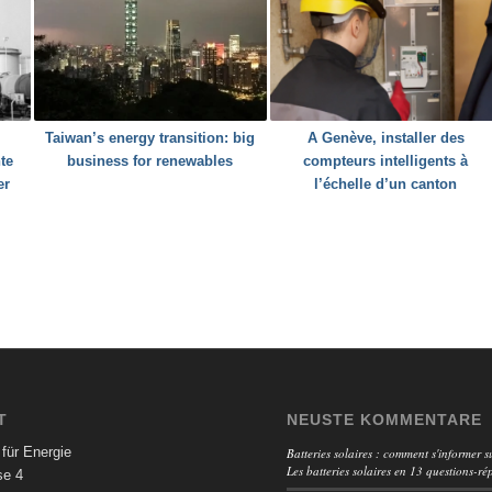
Taiwan’s energy transition: big
A Genève, installer des
te
business for renewables
compteurs intelligents à
er
l’échelle d’un canton
T
NEUSTE KOMMENTARE
für Energie
Batteries solaires : comment s'informer su
Les batteries solaires en 13 questions-ré
se 4