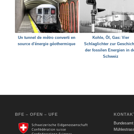
Un tunnel de métro converti en
Kohle, Öl, Gas: Vier
source d'énergie géothermique
Schlaglichter zur Geschich
der fossilen Energien in d
Schweiz
BFE – OFEN – UFE
KONTAK
Bundesamt 
Mühlestras