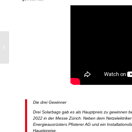
Réglez correctement
votre chauffage à
l’arrivée des beaux
jours
Die drei Gewinner
Drei Solarbags gab es als Hauptpreis zu gewinnen
2022 in der Messe Zürich: Neben dem Netzelektriker
Energieausrüsters Pfisterer AG und ein Installation
Hauptpreise.