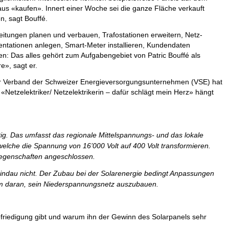
us «kaufen». Innert einer Woche sei die ganze Fläche verkauft
, sagt Bouffé.
itungen planen und verbauen, Trafostationen erweitern, Netz-
tationen anlegen, Smart-Meter installieren, Kundendaten
en: Das alles gehört zum Aufgabengebiet von Patric Bouffé als
e», sagt er.
r Verband der Schweizer Energieversorgungsunternehmen (VSE) hat
«Netzelektriker/ Netzelektrikerin – dafür schlägt mein Herz» hängt
ig. Das umfasst das regionale Mittelspannungs- und das lokale
welche die Spannung von 16’000 Volt auf 400 Volt transformieren.
iegenschaften angeschlossen.
Lindau nicht. Der Zubau bei der Solarenergie bedingt Anpassungen
um daran, sein Niederspannungsnetz auszubauen.
efriedigung gibt und warum ihn der Gewinn des Solarpanels sehr