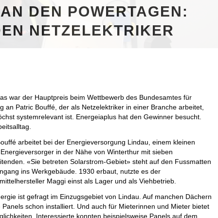
AN DEN POWERTAGEN:
EN NETZELEKTRIKER
Das war der Hauptpreis beim Wettbewerb des Bundesamtes für
n Patric Bouffé, der als Netzelektriker in einer Branche arbeitet,
höchst systemrelevant ist. Energeiaplus hat den Gewinner besucht.
itsalltag.
Bouffé arbeitet bei der Energieversorgung Lindau, einem kleinen
 Energieversorger in der Nähe von Winterthur mit sieben
itenden. «Sie betreten Solarstrom-Gebiet» steht auf den Fussmatten
ngang ins Werkgebäude. 1930 erbaut, nutzte es der
ittelhersteller Maggi einst als Lager und als Viehbetrieb.
ergie ist gefragt im Einzugsgebiet von Lindau. Auf manchen Dächern
e Panels schon installiert. Und auch für Mieterinnen und Mieter bietet
lichkeiten. Interessierte konnten beispielsweise Panels auf dem