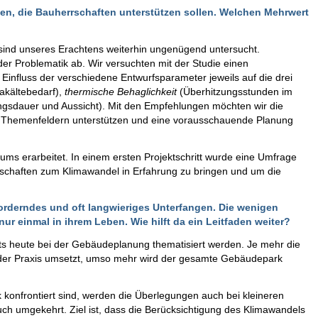
äden, die Bauherrschaften unterstützen sollen. Welchen Mehrwert
ind unseres Erachtens weiterhin ungenügend untersucht.
e der Problematik ab. Wir versuchten mit der Studie einen
influss der verschiedene Entwurfsparameter jeweils auf die drei
akältebedarf),
thermische Behaglichkeit
(Überhitzungsstunden im
gsdauer und Aussicht). Mit den Empfehlungen möchten wir die
i Themenfeldern unterstützen und eine vorausschauende Planung
ms erarbeitet. In einem ersten Projektschritt wurde eine Umfrage
schaften zum Klimawandel in Erfahrung zu bringen und um die
orderndes und oft langwieriges Unterfangen. Die wenigen
nur einmal in ihrem Leben. Wie hilft da ein Leitfaden weiter?
its heute bei der Gebäudeplanung thematisiert werden. Je mehr die
der Praxis umsetzt, umso mehr wird der gesamte Gebäudepark
 konfrontiert sind, werden die Überlegungen auch bei kleineren
h umgekehrt. Ziel ist, dass die Berücksichtigung des Klimawandels