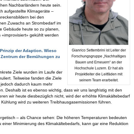
ichen Nachbarländern heute sein.
h aufgestellte Klimageräte –
chreckensbildern bei den
rmen Zuwachs an Strombedarf im
re Gebäude heute so zu planen,
ch «improvisiert» gekühlt werden
Prinzip der Adaption. Wieso
Gianrico Settembrini ist Leiter der
ns Zentrum der Bemühungen zu
Forschungsgruppe „Nachhaltiges
Bauen und Erneuern“ an der
Hochschule Luzern. Er hat als
onkrete Ziele wurden im Laufe der
Projektleiter die Leitfäden mit
uliert. Teilweise fanden die Ziele
seinem Team erarbeitet.
t jedoch dadurch kaum mehr
 Deshalb ist es ebenso wichtig, dass wir uns langfristig mit den
en wir heute diesbezüglich nicht, wird der erhöhte Klimakältebedarf
ie Kühlung wird zu weiteren Treibhausgasemissionen führen.
ergetisch – als Chance sehen: Die höheren Temperaturen bedeuten
 einer Minimierung des Klimakältebedarfs, kann gar eine Reduktion