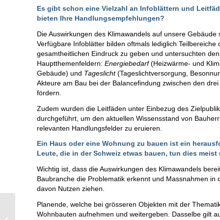
Es gibt schon eine Vielzahl an Infoblättern und Leitf
bieten Ihre Handlungsempfehlungen?
Die Auswirkungen des Klimawandels auf unsere Gebäude s
Verfügbare Infoblätter bilden oftmals lediglich Teilbereich
gesamtheitlichen Eindruck zu geben und untersuchten den E
Hauptthemenfeldern:
Energiebedarf
(Heizwärme- und Klim
Gebäude) und
Tageslicht
(Tageslichtversorgung, Besonnun
Akteure am Bau bei der Balancefindung zwischen den dre
fördern.
Zudem wurden die Leitfäden unter Einbezug des Zielpubliku
durchgeführt, um den aktuellen Wissensstand von Bauherr
relevanten Handlungsfelder zu eruieren.
Ein Haus oder eine Wohnung zu bauen ist ein herausf
Leute, die in der Schweiz etwas bauen, tun dies meist 
Wichtig ist, dass die Auswirkungen des Klimawandels bere
Baubranche die Problematik erkennt und Massnahmen in 
davon Nutzen ziehen.
Planende, welche bei grösseren Objekten mit der Thematik
5 conseils pour garder
Wohnbauten aufnehmen und weitergeben. Dasselbe gilt auc
la chaleur estivale en