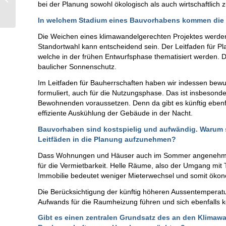
bei der Planung sowohl ökologisch als auch wirtschaftlich z
automne
In welchem Stadium eines Bauvorhabens kommen die Hi
Die Weichen eines klimawandelgerechten Projektes werden 
Standortwahl kann entscheidend sein. Der Leitfaden für P
welche in der frühen Entwurfsphase thematisiert werden. 
baulicher Sonnenschutz.
Im Leitfaden für Bauherrschaften haben wir indessen be
formuliert, auch für die Nutzungsphase. Das ist insbesond
Bewohnenden voraussetzen. Denn da gibt es künftig ebenfa
effiziente Auskühlung der Gebäude in der Nacht.
Bauvorhaben sind kostspielig und aufwändig. Warum so
Leitfäden in die Planung aufzunehmen?
Dass Wohnungen und Häuser auch im Sommer angenehm kü
für die Vermietbarkeit. Helle Räume, also der Umgang mit T
Immobilie bedeutet weniger Mieterwechsel und somit ökonom
Die Berücksichtigung der künftig höheren Aussentempera
Aufwands für die Raumheizung führen und sich ebenfalls 
Gibt es einen zentralen Grundsatz des an den Klimawa