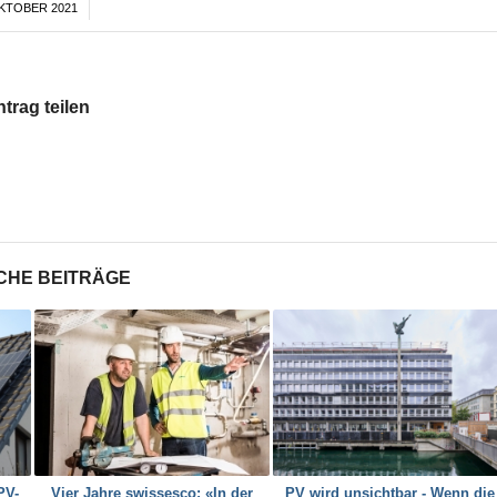
OKTOBER 2021
/
ntrag teilen
CHE BEITRÄGE
PV-
Vier Jahre swissesco: «In der
PV wird unsichtbar - Wenn die