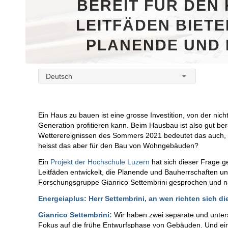
BEREIT FÜR DEN
LEITFÄDEN BIET
PLANENDE UND
Deutsch
Ein Haus zu bauen ist eine grosse Investition, von der nich
Generation profitieren kann. Beim Hausbau ist also gut be
Wetterereignissen des Sommers 2021 bedeutet das auch,
heisst das aber für den Bau von Wohngebäuden?
Ein
Projekt der Hochschule Luzern
hat sich dieser Frage 
Leitfäden entwickelt, die Planende und Bauherrschaften unt
Forschungsgruppe Gianrico Settembrini gesprochen und nac
Energeiaplus: Herr Settembrini, an wen richten sich di
Gianrico Settembrini:
Wir haben zwei separate und untersc
Fokus auf die frühe Entwurfsphase von Gebäuden. Und e