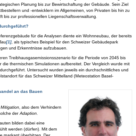
ategischen Planung bis zur Bewirtschaftung der Gebäude. Sein Ziel
bestellern und -entwicklern im Allgemeinen, von Privaten bis hin zu
t bis zur professionellen Liegenschaftsverwaltung.
durchgeführt?
ferenzgebäude für die Analysen diente ein Wohnneubau, der bereits
Bau
[1]
,
als typisches Beispiel für den Schweizer Gebäudepark
ngen und Erkenntnisse aufzubauen.
eren Treibhausgasemissionsszenario für die Periode von 2045 bis
die thermischen Simulationen aufbereitet. Der Vergleich wurde mit
rchgeführt. Untersucht wurden jeweils ein durchschnittliches und
standort für das Schweizer Mittelland (Meteostation Basel-
awandel an das Bauen
r
Mitigation
, also dem Verhindern
solche der
Adaption
.
auten bilden dabei eine
ühlt werden (dürfen). Mit dem
e markant überhitzen. Der