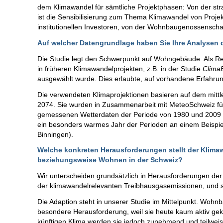
dem Klimawandel für sämtliche Projektphasen: Von der str
ist die Sensibilisierung zum Thema Klimawandel von Projekt
institutionellen Investoren, von der Wohnbaugenossenschaf
Auf welcher Datengrundlage haben Sie Ihre Analysen 
Die Studie legt den Schwerpunkt auf Wohngebäude. Als Re
in früheren Klimawandelprojekten, z.B. in der Studie
Clima
ausgewählt wurde. Dies erlaubte, auf vorhandene Erfahru
Die verwendeten Klimaprojektionen basieren auf dem mittl
2074. Sie wurden in Zusammenarbeit mit MeteoSchweiz für 
gemessenen Wetterdaten der Periode von 1980 und 2009 du
ein besonders warmes Jahr der Perioden an einem Beispiel
Binningen).
Welche konkreten Herausforderungen stellt der Klim
beziehungsweise Wohnen in der Schweiz?
Wir unterscheiden grundsätzlich in Herausforderungen de
der klimawandelrelevanten Treibhausgasemissionen, und 
Die Adaption steht in unserer Studie im Mittelpunkt. Wohnb
besondere Herausforderung, weil sie heute kaum aktiv gek
künftigen Klima werden sie jedoch zunehmend und teilweis