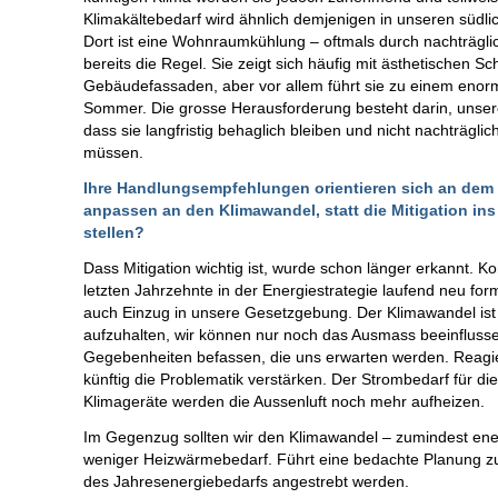
Klimakältebedarf wird ähnlich demjenigen in unseren südl
Dort ist eine Wohnraumkühlung – oftmals durch nachträglic
bereits die Regel. Sie zeigt sich häufig mit ästhetischen S
Gebäudefassaden, aber vor allem führt sie zu einem eno
Sommer. Die grosse Herausforderung besteht darin, unse
dass sie langfristig behaglich bleiben und nicht nachträgli
müssen.
Ihre Handlungsempfehlungen orientieren sich an dem 
anpassen an den Klimawandel, statt die Mitigation i
stellen?
Dass Mitigation wichtig ist, wurde schon länger erkannt. K
letzten Jahrzehnte in der Energiestrategie laufend neu form
auch Einzug in unsere Gesetzgebung. Der Klimawandel is
aufzuhalten, wir können nur noch das Ausmass beeinflussen.
Gegebenheiten befassen, die uns erwarten werden. Reagier
künftig die Problematik verstärken. Der Strombedarf für d
Klimageräte werden die Aussenluft noch mehr aufheizen.
Im Gegenzug sollten wir den Klimawandel – zumindest en
weniger Heizwärmebedarf. Führt eine bedachte Planung zu
des Jahresenergiebedarfs angestrebt werden.