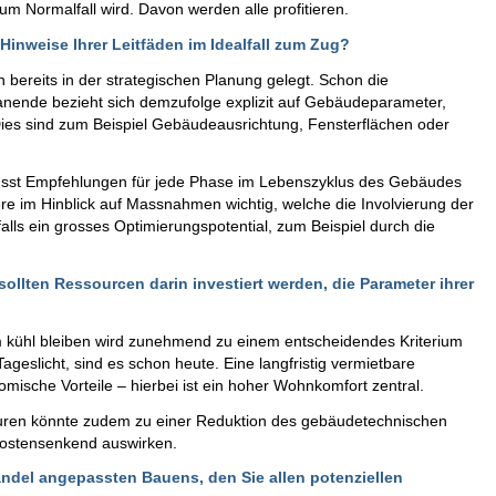
um Normalfall wird. Davon werden alle profitieren.
nweise Ihrer Leitfäden im Idealfall zum Zug?
bereits in der strategischen Planung gelegt. Schon die
lanende bezieht sich demzufolge explizit auf Gebäudeparameter,
Dies sind zum Beispiel Gebäudeausrichtung, Fensterflächen oder
wusst Empfehlungen für jede Phase im Lebenszyklus des Gebäudes
ere im Hinblick auf Massnahmen wichtig, welche die Involvierung der
lls ein grosses Optimierungspotential, zum Beispiel durch die
llten Ressourcen darin investiert werden, die Parameter ihrer
hl bleiben wird zunehmend zu einem entscheidendes Kriterium
ageslicht, sind es schon heute. Eine langfristig vermietbare
ische Vorteile – hierbei ist ein hoher Wohnkomfort zentral.
turen könnte zudem zu einer Reduktion des gebäudetechnischen
kostensenkend auswirken.
ndel angepassten Bauens, den Sie allen potenziellen