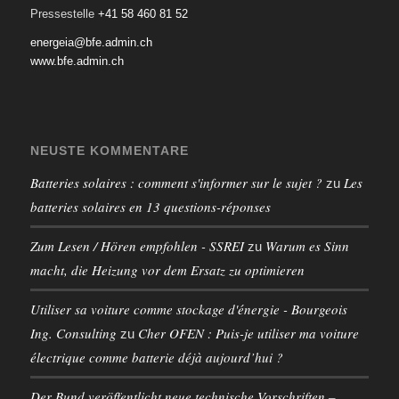
Pressestelle
+41 58 460 81 52
energeia@bfe.admin.ch
www.bfe.admin.ch
NEUSTE KOMMENTARE
Batteries solaires : comment s'informer sur le sujet ?
Les
zu
batteries solaires en 13 questions-réponses
Zum Lesen / Hören empfohlen - SSREI
Warum es Sinn
zu
macht, die Heizung vor dem Ersatz zu optimieren
Utiliser sa voiture comme stockage d'énergie - Bourgeois
Ing. Consulting
Cher OFEN : Puis-je utiliser ma voiture
zu
électrique comme batterie déjà aujourd’hui ?
Der Bund veröffentlicht neue technische Vorschriften –