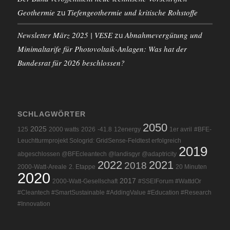
Geothermie
Tiefengeothermie und kritische Rohstoffe
zu
Newsletter März 2025 | VESE
Abnahmevergütung und
zu
Minimaltarife für Photovoltaik-Anlagen: Was hat der
Bundesrat für 2026 beschlossen?
SCHLAGWÖRTER
2050
2025
125
2000 watts
2026
-41.8
12energy
1er avril
#BFE-
Leuchtturmprojekt Sologrid: GridSense-Feldtest erfolgreich
2019
abgeschlossen @BFEcleantech @landisgyr @adaptricity
2022
2021
2018
2000-Watt-Areale
2. Etappe
20 Minuten
2020
2017
2000-Watt-Gesellschaft
#SSEIForum #WattdOr
#Cleantech #SmartSustainable #AddingValue #Education #Research
#Innovation