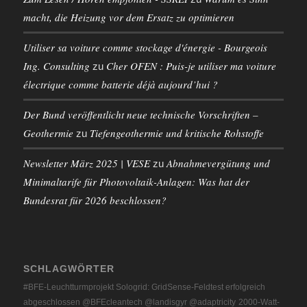
macht, die Heizung vor dem Ersatz zu optimieren
Utiliser sa voiture comme stockage d'énergie - Bourgeois
Ing. Consulting
Cher OFEN : Puis-je utiliser ma voiture
zu
électrique comme batterie déjà aujourd’hui ?
Der Bund veröffentlicht neue technische Vorschriften –
Geothermie
Tiefengeothermie und kritische Rohstoffe
zu
Newsletter März 2025 | VESE
Abnahmevergütung und
zu
Minimaltarife für Photovoltaik-Anlagen: Was hat der
Bundesrat für 2026 beschlossen?
SCHLAGWÖRTER
#BFE-Leuchtturmprojekt Sologrid: GridSense-Feldtest erfolgreich
abgeschlossen @BFEcleantech @landisgyr @adaptricity
2000-Watt-