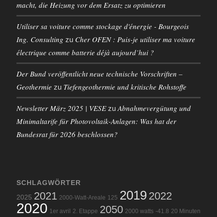
macht, die Heizung vor dem Ersatz zu optimieren
Utiliser sa voiture comme stockage d'énergie - Bourgeois
Ing. Consulting
Cher OFEN : Puis-je utiliser ma voiture
zu
électrique comme batterie déjà aujourd’hui ?
Der Bund veröffentlicht neue technische Vorschriften –
Geothermie
Tiefengeothermie und kritische Rohstoffe
zu
Newsletter März 2025 | VESE
Abnahmevergütung und
zu
Minimaltarife für Photovoltaik-Anlagen: Was hat der
Bundesrat für 2026 beschlossen?
SCHLAGWÖRTER
2019
2021
2022
2025
2000-Watt-Areale
125
2020
2050
1er avril
2. Etappe
2000 watts
-41.8
20 Minuten