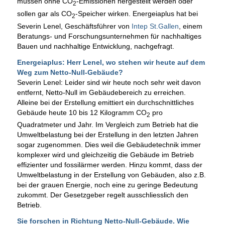
müssen ohne CO
-Emissionen hergestellt werden oder
2
sollen gar als CO
-Speicher wirken. Energeiaplus hat bei
2
Severin Lenel, Geschäftsführer von
Intep St.Gallen
, einem
Beratungs- und Forschungsunternehmen für nachhaltiges
Bauen und nachhaltige Entwicklung, nachgefragt.
Energeiaplus: Herr Lenel, wo stehen wir heute auf dem
Weg zum Netto-Null-Gebäude?
Severin Lenel: Leider sind wir heute noch sehr weit davon
entfernt, Netto-Null im Gebäudebereich zu erreichen.
Alleine bei der Erstellung emittiert ein durchschnittliches
Gebäude heute 10 bis 12 Kilogramm CO
pro
2
Quadratmeter und Jahr. Im Vergleich zum Betrieb hat die
Umweltbelastung bei der Erstellung in den letzten Jahren
sogar zugenommen. Dies weil die Gebäudetechnik immer
komplexer wird und gleichzeitig die Gebäude im Betrieb
effizienter und fossilärmer werden. Hinzu kommt, dass der
Umweltbelastung in der Erstellung von Gebäuden, also z.B.
bei der grauen Energie, noch eine zu geringe Bedeutung
zukommt. Der Gesetzgeber regelt ausschliesslich den
Betrieb.
Sie forschen in Richtung Netto-Null-Gebäude. Wie