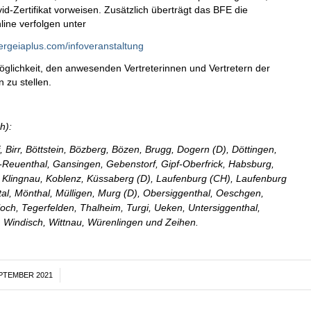
-Zertifikat vorweisen. Zusätzlich überträgt das BFE die
line verfolgen unter
rgeiaplus.com/infoveranstaltung
öglichkeit, den anwesenden Vertreterinnen und Vertretern der
 zu stellen.
h):
 Birr, Böttstein, Bözberg, Bözen, Brugg, Dogern (D), Döttingen,
ll-Reuenthal, Gansingen, Gebenstorf, Gipf-Oberfrick, Habsburg,
 Klingnau, Koblenz, Küssaberg (D), Laufenburg (CH), Laufenburg
tal, Mönthal, Mülligen, Murg (D), Obersiggenthal, Oeschgen,
ch, Tegerfelden, Thalheim, Turgi, Ueken, Untersiggenthal,
), Windisch, Wittnau, Würenlingen und Zeihen.
EPTEMBER 2021
/