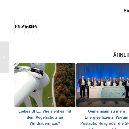
Ei
Ein Biomasse-
Fernwärmenetz, das
ÄHNLI
Windkraft und
Wärmepumpe
kombiniert
Liebes BFE…Wie sieht es mit
Gemeinsam zu mehr
dem Vogelschutz an
Energieeffizienz: Warum
Windrädern aus?
Postauto, Ruag oder die S