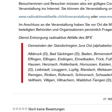
Besucherinnen und Besucher müssen also ein gültiges Covid
Veranstaltung ins Internet. Sie können die Veranstaltung on
www.radioaktiveabfaelle.ch/infoveranstaltung
oder
www.ene
Im Anschluss an die Veranstaltung haben Sie vor Ort die M
beteiligten Behörden und Organisationen persönlich Fragen
Dienst Entsorgung radioaktive Abfälle des BFE
Gemeinden der Standortregion Jura Ost (alphabetisc
Albbruck (D), Bad Säckingen (D), Baden, Birmenstorf,
Effingen, Elfingen, Endingen, Ennetbaden, Frick, Fu
Hausen, Herznach, Holderbank, Hornussen, Kaisten,
(D), Leibstadt, Leuggern, Lupfig, Mandach, Mettauer
Remigen, Riniken, Rüfenach, Schinznach, Schwaderlo
Veltheim, Villigen, Villnachern, Waldshut-Tiengen (D
27. S
Noch keine Bewertungen