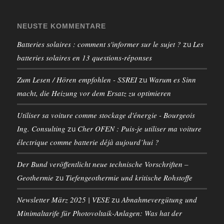
NEUSTE KOMMENTARE
Batteries solaires : comment s'informer sur le sujet ?
Les
zu
batteries solaires en 13 questions-réponses
Zum Lesen / Hören empfohlen - SSREI
Warum es Sinn
zu
macht, die Heizung vor dem Ersatz zu optimieren
Utiliser sa voiture comme stockage d'énergie - Bourgeois
Ing. Consulting
Cher OFEN : Puis-je utiliser ma voiture
zu
électrique comme batterie déjà aujourd’hui ?
Der Bund veröffentlicht neue technische Vorschriften –
Geothermie
Tiefengeothermie und kritische Rohstoffe
zu
Newsletter März 2025 | VESE
Abnahmevergütung und
zu
Minimaltarife für Photovoltaik-Anlagen: Was hat der