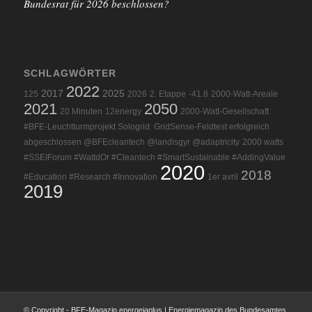
Bundesrat für 2026 beschlossen?
SCHLAGWÖRTER
2022
2017
2025
125
2026
2. Etappe
-41.8
2000-Watt-Areale
2021
2050
20 Minuten
12energy
2000-Watt-Gesellschaft
#BFE-Leuchtturmprojekt Sologrid: GridSense-Feldtest erfolgreich
abgeschlossen @BFEcleantech @landisgyr @adaptricity
2000 watts
#SSEIForum #WattdOr #Cleantech #SmartSustainable #AddingValue
2020
2018
#Education #Research #Innovation
1er avril
2019
© Copyright - BFE-Magazin energeiaplus | Energiemagazin des Bundesamtes