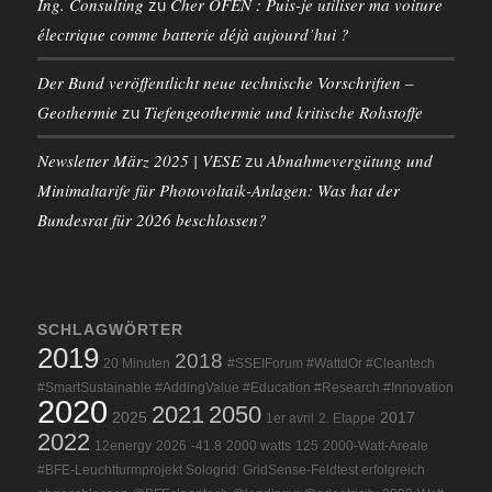
Ing. Consulting
Cher OFEN : Puis-je utiliser ma voiture
zu
électrique comme batterie déjà aujourd’hui ?
Der Bund veröffentlicht neue technische Vorschriften –
Geothermie
Tiefengeothermie und kritische Rohstoffe
zu
Newsletter März 2025 | VESE
Abnahmevergütung und
zu
Minimaltarife für Photovoltaik-Anlagen: Was hat der
Bundesrat für 2026 beschlossen?
SCHLAGWÖRTER
2019
2018
20 Minuten
#SSEIForum #WattdOr #Cleantech
#SmartSustainable #AddingValue #Education #Research #Innovation
2020
2021
2050
2025
2017
1er avril
2. Etappe
2022
12energy
2026
-41.8
2000 watts
125
2000-Watt-Areale
#BFE-Leuchtturmprojekt Sologrid: GridSense-Feldtest erfolgreich