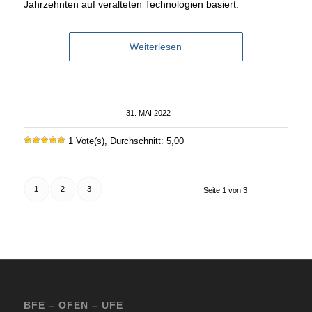
Jahrzehnten auf veralteten Technologien basiert.
Weiterlesen
31. MAI 2022
/
1 Vote(s), Durchschnitt: 5,00
1
2
3
Seite 1 von 3
BFE – OFEN – UFE