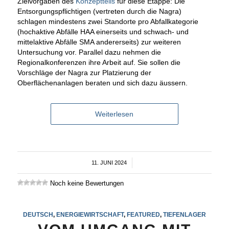
Zielvorgaben des
Konzeptteils
für diese Etappe: Die
Entsorgungspflichtigen (vertreten durch die Nagra)
schlagen mindestens zwei Standorte pro Abfallkategorie
(hochaktive Abfälle HAA einerseits und schwach- und
mittelaktive Abfälle SMA andererseits) zur weiteren
Untersuchung vor. Parallel dazu nehmen die
Regionalkonferenzen ihre Arbeit auf. Sie sollen die
Vorschläge der Nagra zur Platzierung der
Oberflächenanlagen beraten und sich dazu äussern.
Weiterlesen
11. JUNI 2024
/
Noch keine Bewertungen
DEUTSCH
,
ENERGIEWIRTSCHAFT
,
FEATURED
,
TIEFENLAGER