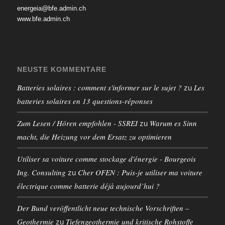
energeia@bfe.admin.ch
www.bfe.admin.ch
NEUSTE KOMMENTARE
Batteries solaires : comment s'informer sur le sujet ?
Les
zu
batteries solaires en 13 questions-réponses
Zum Lesen / Hören empfohlen - SSREI
Warum es Sinn
zu
macht, die Heizung vor dem Ersatz zu optimieren
Utiliser sa voiture comme stockage d'énergie - Bourgeois
Ing. Consulting
Cher OFEN : Puis-je utiliser ma voiture
zu
électrique comme batterie déjà aujourd’hui ?
Der Bund veröffentlicht neue technische Vorschriften –
Geothermie
Tiefengeothermie und kritische Rohstoffe
zu