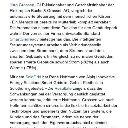
Jürg Grossen
, GLP-Nationalrat und Geschäftsinhaber der
Elektroplan Buchs & Grossen AG, verglich die
automatisierte Steuerung mit dem menschlichen Körper:
«Ein Mensch ist bereits im Mutterleib komplett verkabelt.
Die Automation nimmt diese Funktion für den Gebäudepark
wahr.» Der von seiner Firma entwickelte Standard
SmartGridready
bietet genau das. Die intelligenten
Steuerungssysteme arbeiten als Verbindungsstelle
zwischen dem Strommarkt, dem Stromnetz und den
smarten Gebäuden. Im Vergleich zu normalen Gebäuden
sparen smarte Gebäude sowohl Strom (-82%) als auch
Wärme (-75%).
Mit dem
SoloGrid
hat René Hoffmann von Alpiq Innovative
Energy Solutions Smart Grids im Gebiet Riedholz in
Solothurn getestet. «Die
Resultate
zeigen, dass die
Schwankungen bei der Versorgung deutlich geglättet
werden konnten», erläuterte Hoffmann. Grossen wie auch
Hoffmann schätzen einerseits die flexible Einsetzbarkeit der
Technologie und anderseits den Nutzen fürs System, die
Kunden und das Stromnetz, indem sie neben der
Versorgung auch den Eigenverbrauchsanteil optimiert.