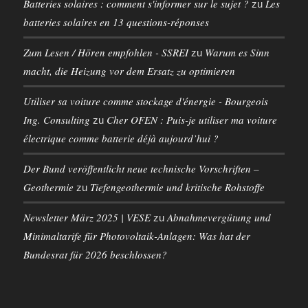
Batteries solaires : comment s'informer sur le sujet ?
Les
zu
batteries solaires en 13 questions-réponses
Zum Lesen / Hören empfohlen - SSREI
Warum es Sinn
zu
macht, die Heizung vor dem Ersatz zu optimieren
Utiliser sa voiture comme stockage d'énergie - Bourgeois
Ing. Consulting
Cher OFEN : Puis-je utiliser ma voiture
zu
électrique comme batterie déjà aujourd’hui ?
Der Bund veröffentlicht neue technische Vorschriften –
Geothermie
Tiefengeothermie und kritische Rohstoffe
zu
Newsletter März 2025 | VESE
Abnahmevergütung und
zu
Minimaltarife für Photovoltaik-Anlagen: Was hat der
Bundesrat für 2026 beschlossen?