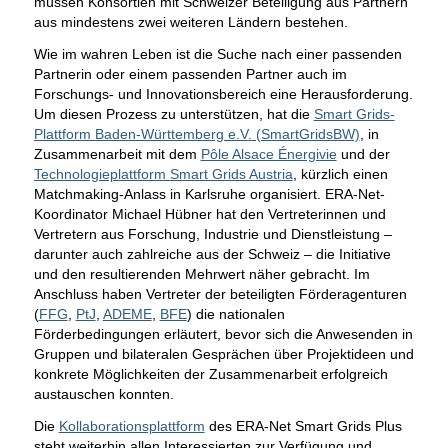
müssen Konsortien mit Schweizer Beteiligung aus Partnern
aus mindestens zwei weiteren Ländern bestehen.
Wie im wahren Leben ist die Suche nach einer passenden
Partnerin oder einem passenden Partner auch im
Forschungs- und Innovationsbereich eine Herausforderung.
Um diesen Prozess zu unterstützen, hat die
Smart Grids-
Plattform Baden-Württemberg e.V. (SmartGridsBW)
, in
Zusammenarbeit mit dem
Pôle Alsace Énergivie
und der
Technologieplattform Smart Grids Austria
, kürzlich einen
Matchmaking-Anlass in Karlsruhe organisiert. ERA-Net-
Koordinator Michael Hübner hat den Vertreterinnen und
Vertretern aus Forschung, Industrie und Dienstleistung –
darunter auch zahlreiche aus der Schweiz – die Initiative
und den resultierenden Mehrwert näher gebracht. Im
Anschluss haben Vertreter der beteiligten Förderagenturen
(
FFG
,
PtJ
,
ADEME
,
BFE
) die nationalen
Förderbedingungen erläutert, bevor sich die Anwesenden in
Gruppen und bilateralen Gesprächen über Projektideen und
konkrete Möglichkeiten der Zusammenarbeit erfolgreich
austauschen konnten.
Die
Kollaborationsplattform
des ERA-Net Smart Grids Plus
steht weiterhin allen Interessierten zur Verfügung und