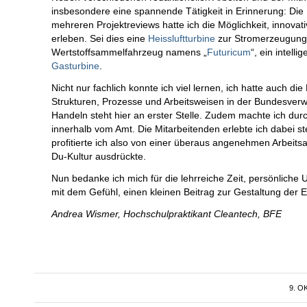
insbesondere eine spannende Tätigkeit in Erinnerung: Die
mehreren Projektreviews hatte ich die Möglichkeit, innovat
erleben. Sei dies eine
Heissluftturbine
zur Stromerzeugung 
Wertstoffsammelfahrzeug namens „
Futuricum
“, ein intell
Gasturbine
.
Nicht nur fachlich konnte ich viel lernen, ich hatte auch d
Strukturen, Prozesse und Arbeitsweisen in der Bundesverw
Handeln steht hier an erster Stelle. Zudem machte ich dur
innerhalb vom Amt. Die Mitarbeitenden erlebte ich dabei st
profitierte ich also von einer überaus angenehmen Arbeits
Du-Kultur ausdrückte.
Nun bedanke ich mich für die lehrreiche Zeit, persönliche
mit dem Gefühl, einen kleinen Beitrag zur Gestaltung der 
Andrea Wismer, Hochschulpraktikant Cleantech, BFE
9. O