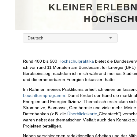
KLEINER ERLEBN
HOCHSCH
Deutsch
Rund 400 bis 500
Hochschulpraktika
bietet die Bundesverw
ich vor rund 11 Monaten am Bundesamt für Energie (BFE) 
Berufseinstieg, nachdem ich mich während meines Studiu
und die erneuerbaren Energien fokussiert hatte.
Im Rahmen meines Praktikums erhielt ich einen umfassend
Leuchtturmprogramm
. Damit fördert der Bund die marktn
Energien und Energieeffizienz. Thematisch erstrecken sich 
Stromnetze, Biomasse, Geothermie und viele mehr. Meine Mi
Datenbanken (z.B. die
Überblickskarte
„Cleantech“) verscha
waren nebst der thematischen Vielfalt auch den Kontakt zu
Projekten beteiligen.
Neben verschiedenen redaktionellen Arbeiten und der Mithil