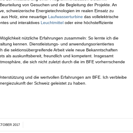
 Beurteilung von Gesuchen und die Begleitung der Projekte. An
ive, schweizerische Energietechnologien im realen Einsatz zu
aus Holz, eine neuartige
Laufwasserturbine
das vollelektrische
igentes und interaktives
Leuchtmittel
oder eine höchsteffiziente
ie Möglichkeit nützliche Erfahrungen zusammeln: So lernte ich die
altung kennen. Dienstleistungs- und anwendungsorientiertes
ch die sektionsübergreifende Arbeit viele neue Bekanntschaften
ets als auskunftsbereit, freundlich und kompetent. Insgesamt
atmosphäre, die sich nicht zuletzt durch die im BFE vorherrschende
 Unterstützung und die wertvollen Erfahrungen am BFE. Ich verbleibe
Energiezukunft der Schweiz geleistet zu haben.
KTOBER 2017
/