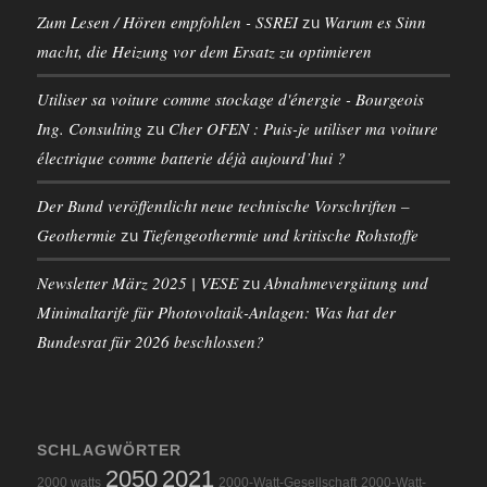
Zum Lesen / Hören empfohlen - SSREI
Warum es Sinn
zu
macht, die Heizung vor dem Ersatz zu optimieren
Utiliser sa voiture comme stockage d'énergie - Bourgeois
Ing. Consulting
Cher OFEN : Puis-je utiliser ma voiture
zu
électrique comme batterie déjà aujourd’hui ?
Der Bund veröffentlicht neue technische Vorschriften –
Geothermie
Tiefengeothermie und kritische Rohstoffe
zu
Newsletter März 2025 | VESE
Abnahmevergütung und
zu
Minimaltarife für Photovoltaik-Anlagen: Was hat der
Bundesrat für 2026 beschlossen?
SCHLAGWÖRTER
2050
2021
2000 watts
2000-Watt-Gesellschaft
2000-Watt-