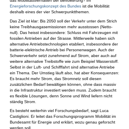
das Mobilitätsverhalten der Bevölkerung? Im
Energieforschungskonzept des Bundes
ist die Mobilität
deshalb eines der vier Schwerpunktthemen.
Das Ziel ist klar: Bis 2050 soll der Verkehr unter dem Strich
keine Treibhausgasemissionen mehr ausstossen (Netto-
null). Das heisst insbesondere: Schluss mit Fahrzeugen mit
fossilen Antrieben auf der Strasse. Mittlerweile haben sich
alternative Antriebstechnologien etabliert, insbesondere der
batterie-elektrische Antrieb bei Personenwagen. Auch der
Schwerverkehr setzt zunehmend auf Strom, aber auch auf
weitere alternative Treibstoffe wie zum Beispiel Wasserstoff.
Selbst in der Luft- und Schifffahrt sind alternative Antriebe
ein Thema. Der Umstieg läuft also, hat aber Konsequenzen:
Es braucht mehr Strom, das Stromnetz soll diesen
zusätzlichen Bedarf bewältigen können, ohne dass massiv
in die Infrastruktur investiert werden muss. Zudem braucht
es flexible Lösungen, denn Sonne und Wind liefern nicht
ständig Strom.
Es besteht weiterhin viel Forschungsbedarf, sagt Luca
Castiglioni. Er leitet das Forschungsprogramm Mobilität im
Bundesamt für Energie und erklärt, wozu genau geforscht
werden soll.