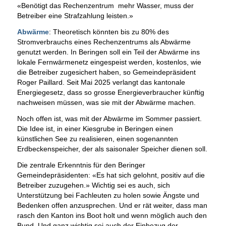
«Benötigt das Rechenzentrum mehr Wasser, muss der
Betreiber eine Strafzahlung leisten.»
Abwärme
: Theoretisch könnten bis zu 80% des
Stromverbrauchs eines Rechenzentrums als Abwärme
genutzt werden. In Beringen soll ein Teil der Abwärme ins
lokale Fernwärmenetz eingespeist werden, kostenlos, wie
die Betreiber zugesichert haben, so Gemeindepräsident
Roger Paillard. Seit Mai 2025 verlangt das kantonale
Energiegesetz, dass so grosse Energieverbraucher künftig
nachweisen müssen, was sie mit der Abwärme machen.
Noch offen ist, was mit der Abwärme im Sommer passiert.
Die Idee ist, in einer Kiesgrube in Beringen einen
künstlichen See zu realisieren, einen sogenannten
Erdbeckenspeicher, der als saisonaler Speicher dienen soll.
Die zentrale Erkenntnis für den Beringer
Gemeindepräsidenten: «Es hat sich gelohnt, positiv auf die
Betreiber zuzugehen.» Wichtig sei es auch, sich
Unterstützung bei Fachleuten zu holen sowie Ängste und
Bedenken offen anzusprechen. Und er rät weiter, dass man
rasch den Kanton ins Boot holt und wenn möglich auch den
Bund. Und ganz wichtig sei auch der Einbezug der