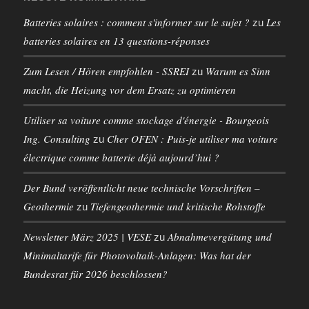
Batteries solaires : comment s'informer sur le sujet ?
Les
zu
batteries solaires en 13 questions-réponses
Zum Lesen / Hören empfohlen - SSREI
Warum es Sinn
zu
macht, die Heizung vor dem Ersatz zu optimieren
Utiliser sa voiture comme stockage d'énergie - Bourgeois
Ing. Consulting
Cher OFEN : Puis-je utiliser ma voiture
zu
électrique comme batterie déjà aujourd’hui ?
Der Bund veröffentlicht neue technische Vorschriften –
Geothermie
Tiefengeothermie und kritische Rohstoffe
zu
Newsletter März 2025 | VESE
Abnahmevergütung und
zu
Minimaltarife für Photovoltaik-Anlagen: Was hat der
Bundesrat für 2026 beschlossen?