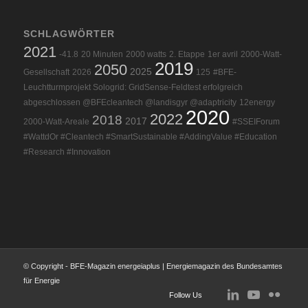
SCHLAGWÖRTER
2021
-41.8
20 Minuten
2000 watts
2. Etappe
1er avril
2000-Watt-
2019
2050
2025
Gesellschaft
2026
125
#BFE-
Leuchtturmprojekt Sologrid: GridSense-Feldtest erfolgreich
abgeschlossen @BFEcleantech @landisgyr @adaptricity
12energy
2020
2022
2018
2017
2000-Watt-Areale
#SSEIForum
#WattdOr #Cleantech #SmartSustainable #AddingValue #Education
#Research #Innovation
© Copyright - BFE-Magazin energeiaplus | Energiemagazin des Bundesamtes
für Energie
Follow Us