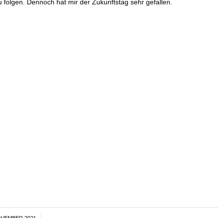
u folgen. Dennoch hat mir der Zukunftstag sehr gefallen.
OVEMBER 2021