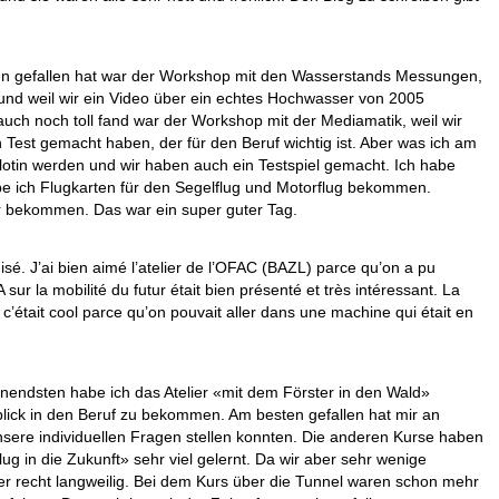
ten gefallen hat war der Workshop mit den Wasserstands Messungen,
 und weil wir ein Video über ein echtes Hochwasser von 2005
auch noch toll fand war der Workshop mit der Mediamatik, weil wir
Test gemacht haben, der für den Beruf wichtig ist. Aber was ich am
ilotin werden und wir haben auch ein Testspiel gemacht. Ich habe
e ich Flugkarten für den Segelflug und Motorflug bekommen.
er bekommen. Das war ein super guter Tag.
isé. J’ai bien aimé l’atelier de l’OFAC (BAZL) parce qu’on a pu
sur la mobilité du futur était bien présenté et très intéressant. La
c’était cool parce qu’on pouvait aller dans une machine qui était en
nnendsten habe ich das Atelier «mit dem Förster in den Wald»
blick in den Beruf zu bekommen. Am besten gefallen hat mir an
sere individuellen Fragen stellen konnten. Die anderen Kurse haben
g in die Zukunft» sehr viel gelernt. Da wir aber sehr wenige
mer recht langweilig. Bei dem Kurs über die Tunnel waren schon mehr