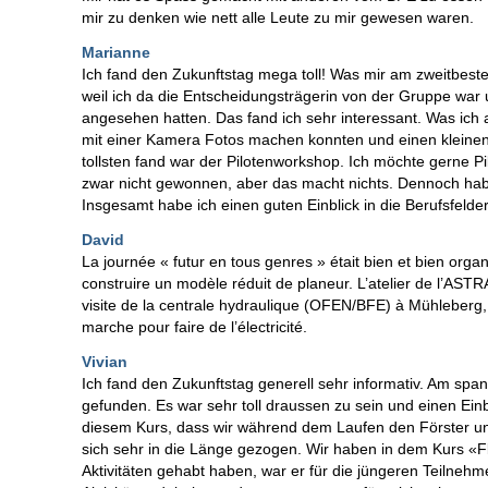
mir zu denken wie nett alle Leute zu mir gewesen waren.
Marianne
Ich fand den Zukunftstag mega toll! Was mir am zweitbes
weil ich da die Entscheidungsträgerin von der Gruppe war
angesehen hatten. Das fand ich sehr interessant. Was ich 
mit einer Kamera Fotos machen konnten und einen kleinen 
tollsten fand war der Pilotenworkshop. Ich möchte gerne P
zwar nicht gewonnen, aber das macht nichts. Dennoch hab
Insgesamt habe ich einen guten Einblick in die Berufsfeld
David
La journée « futur en tous genres » était bien et bien organ
construire un modèle réduit de planeur. L’atelier de l’ASTRA 
visite de la centrale hydraulique (OFEN/BFE) à Mühleberg, 
marche pour faire de l’électricité.
Vivian
Ich fand den Zukunftstag generell sehr informativ. Am spa
gefunden. Es war sehr toll draussen zu sein und einen Ein
diesem Kurs, dass wir während dem Laufen den Förster un
sich sehr in die Länge gezogen. Wir haben in dem Kurs «Flu
Aktivitäten gehabt haben, war er für die jüngeren Teilneh