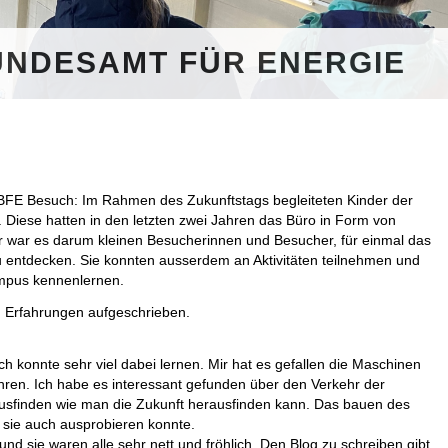
UNDESAMT FÜR ENERGIE
 BFE Besuch: Im Rahmen des Zukunftstags begleiteten Kinder der
t. Diese hatten in den letzten zwei Jahren das Büro in Form von
 war es darum kleinen Besucherinnen und Besucher, für einmal das
u entdecken. Sie konnten ausserdem an Aktivitäten teilnehmen und
mpus kennenlernen.
d Erfahrungen aufgeschrieben.
h konnte sehr viel dabei lernen. Mir hat es gefallen die Maschinen
ren. Ich habe es interessant gefunden über den Verkehr der
ausfinden wie man die Zukunft herausfinden kann. Das bauen des
 sie auch ausprobieren konnte.
 sie waren alle sehr nett und fröhlich. Den Blog zu schreiben gibt