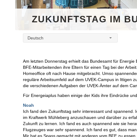
ZUKUNFTSTAG IM B
Deutsch
Am letzten Donnerstag erhielt das Bundesamt für Energie
BFE-Mitarbeitenden ihre Eltern für einen Tag bei der Arbei
Homeoffice oft nach Hause mitgebracht. Umso spannender
reguläre Arbeitsumfeld auf dem UVEK-Campus in Ittigen z
die verschiedenen Aufgaben der UVEK-Ämter auf dem Ca
Für Energeiaplus haben einige der Kids ihre Eindrücke un
Noah
Ich fand den Zukunftstag sehr interessant und spannend. Ic
im Kraftwerk Mühleberg anzuschauen und darüber zu erfah
Zukunft zu lernen. Ich fand es auch spannend wie sie her
Flugzeuges war sehr spannend. Ich fand es gut, dass man
Mir hat es Spass gemacht mit anderen vom BFE zu essen und