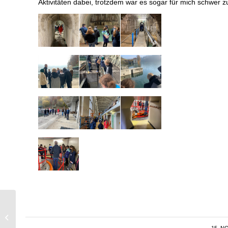
Aktivitäten dabei, trotzdem war es sogar für mich schwer z
Diminuer sa
consommation
d’électricité grâce aux
15. N