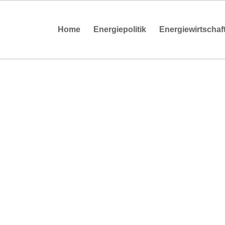
Home
Energiepolitik
Energiewirtschaf
EBERG 2