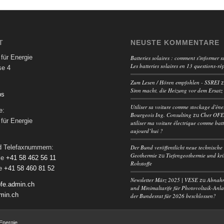
T
NEUSTE KOMMENTARE
für Energie
Batteries solaires : comment s'informer su
Les batteries solaires en 13 questions-ré
se 4
Zum Lesen / Hören empfohlen - SSREI
Sinn macht, die Heizung vor dem Ersatz
ps
Utiliser sa voiture comme stockage d'éne
e:
Bourgeois Ing. Consulting
Cher OFEN
zu
für Energie
utiliser ma voiture électrique comme batt
aujourd’hui ?
Der Bund veröffentlicht neue technische 
nd Telefaxnummern:
Geothermie
Tiefengeothermie und kri
zu
le
+41 58 462 56 11
Rohstoffe
le
+41 58 460 81 52
Newsletter März 2025 | VESE
Abnah
zu
fe.admin.ch
und Minimaltarife für Photovoltaik-Anl
min.ch
der Bundesrat für 2026 beschlossen?
Energie