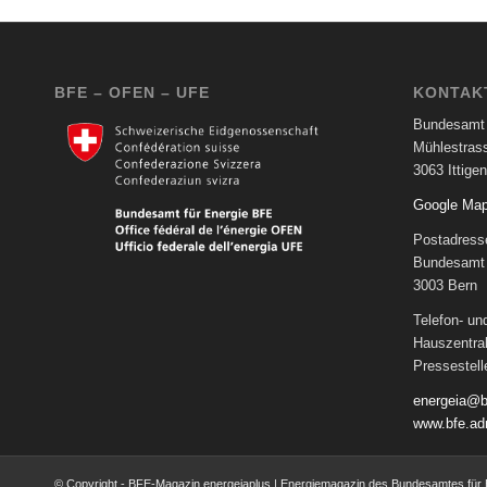
BFE – OFEN – UFE
KONTAK
Bundesamt 
Mühlestras
3063 Ittigen
Google Ma
Postadress
Bundesamt 
3003 Bern
Telefon- u
Hauszentra
Pressestel
energeia@b
www.bfe.ad
© Copyright - BFE-Magazin energeiaplus | Energiemagazin des Bundesamtes für 