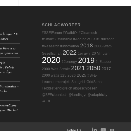
SCHLAGWÖRTER
#SSEIForum #WattdOr #Cleantech
r le sujet ?
zu
ponses
#SmartSustainable #AddingValue #Education
2018
#Research #Innovation
2000-Watt-
Warum es
zu
2022
 zu optimieren
Gesellschaft
1er avril
20 Minuten
2020
2019
12energy
2. Etappe
rgie -
2021
2050
 : Puis-je
2017
2000-Watt-Areale
erie déjà
2025
2000 watts
125
2026
#BFE-
Leuchtturmprojekt Sologrid: GridSense-
Vorschriften –
Feldtest erfolgreich abgeschlossen
tische
@BFEcleantech @landisgyr @adaptricity
-41.8
mevergütung
agen: Was hat
Follow Us