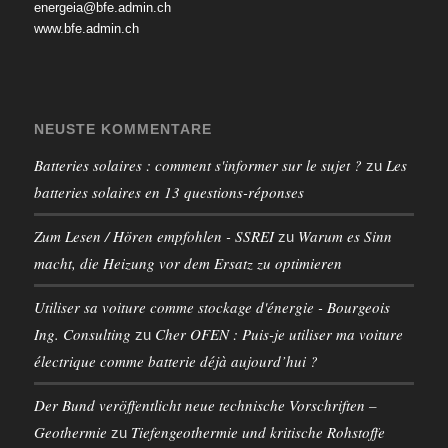
energeia@bfe.admin.ch
www.bfe.admin.ch
NEUSTE KOMMENTARE
Batteries solaires : comment s'informer sur le sujet ?
Les
zu
batteries solaires en 13 questions-réponses
Zum Lesen / Hören empfohlen - SSREI
Warum es Sinn
zu
macht, die Heizung vor dem Ersatz zu optimieren
Utiliser sa voiture comme stockage d'énergie - Bourgeois
Ing. Consulting
Cher OFEN : Puis-je utiliser ma voiture
zu
électrique comme batterie déjà aujourd’hui ?
Der Bund veröffentlicht neue technische Vorschriften –
Geothermie
Tiefengeothermie und kritische Rohstoffe
zu