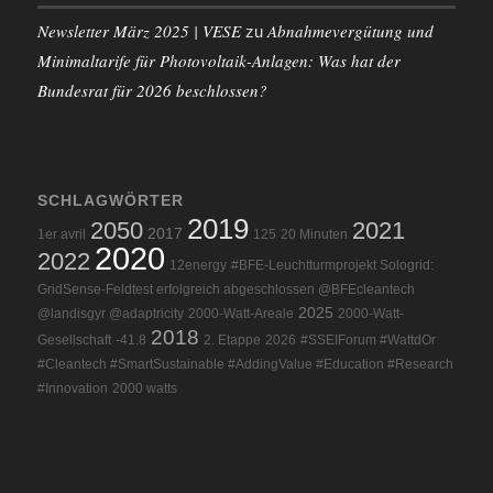
Newsletter März 2025 | VESE
Abnahmevergütung und
zu
Minimaltarife für Photovoltaik-Anlagen: Was hat der
Bundesrat für 2026 beschlossen?
SCHLAGWÖRTER
2019
2050
2021
2017
1er avril
125
20 Minuten
2020
2022
12energy
#BFE-Leuchtturmprojekt Sologrid:
GridSense-Feldtest erfolgreich abgeschlossen @BFEcleantech
2025
@landisgyr @adaptricity
2000-Watt-Areale
2000-Watt-
2018
Gesellschaft
-41.8
2. Etappe
2026
#SSEIForum #WattdOr
#Cleantech #SmartSustainable #AddingValue #Education #Research
#Innovation
2000 watts