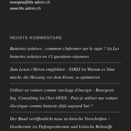
energeia@bfe.admin.ch
www.bfe.admin.ch
NEUSTE KOMMENTARE
Batteries solaires : comment s'informer sur le sujet ?
Les
zu
batteries solaires en 13 questions-réponses
Zum Lesen / Hören empfohlen - SSREI
Warum es Sinn
zu
macht, die Heizung vor dem Ersatz zu optimieren
Utiliser sa voiture comme stockage d'énergie - Bourgeois
Ing. Consulting
Cher OFEN : Puis-je utiliser ma voiture
zu
électrique comme batterie déjà aujourd’hui ?
Der Bund veröffentlicht neue technische Vorschriften –
Geothermie
Tiefengeothermie und kritische Rohstoffe
zu