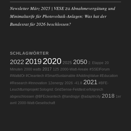
Newsletter März 2025 | VESE
Abnahmevergütung und
zu
Minimaltarife für Photovoltaik-Anlagen: Was hat der
Bundesrat für 2026 beschlossen?
SCHLAGWÖRTER
2020
2019
2022
2050
2025
2. Etappe
20
2017
Minuten
2000 watts
125
2000-Watt-Areale
#SSEIForum
#WattdOr #Cleantech #SmartSustainable #AddingValue #Education
2021
#Research #Innovation
12energy
2026
-41.8
#BFE-
Leuchtturmprojekt Sologrid: GridSense-Feldtest erfolgreich
2018
abgeschlossen @BFEcleantech @landisgyr @adaptricity
1er
avril
2000-Watt-Gesellschaft