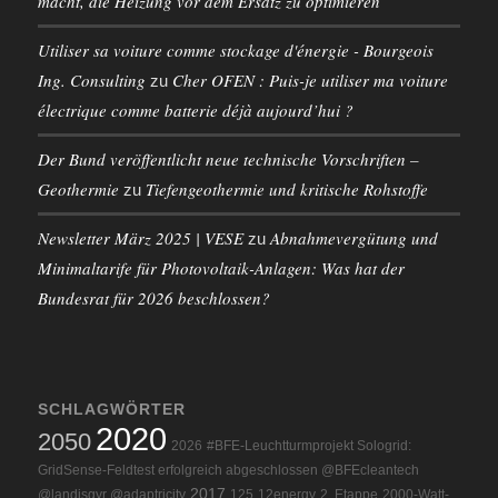
macht, die Heizung vor dem Ersatz zu optimieren
Utiliser sa voiture comme stockage d'énergie - Bourgeois
Ing. Consulting
Cher OFEN : Puis-je utiliser ma voiture
zu
électrique comme batterie déjà aujourd’hui ?
Der Bund veröffentlicht neue technische Vorschriften –
Geothermie
Tiefengeothermie und kritische Rohstoffe
zu
Newsletter März 2025 | VESE
Abnahmevergütung und
zu
Minimaltarife für Photovoltaik-Anlagen: Was hat der
Bundesrat für 2026 beschlossen?
SCHLAGWÖRTER
2020
2050
2026
#BFE-Leuchtturmprojekt Sologrid:
GridSense-Feldtest erfolgreich abgeschlossen @BFEcleantech
2017
@landisgyr @adaptricity
125
12energy
2. Etappe
2000-Watt-