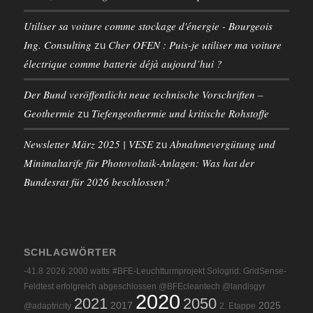
Utiliser sa voiture comme stockage d'énergie - Bourgeois
Ing. Consulting
Cher OFEN : Puis-je utiliser ma voiture
zu
électrique comme batterie déjà aujourd’hui ?
Der Bund veröffentlicht neue technische Vorschriften –
Geothermie
Tiefengeothermie und kritische Rohstoffe
zu
Newsletter März 2025 | VESE
Abnahmevergütung und
zu
Minimaltarife für Photovoltaik-Anlagen: Was hat der
Bundesrat für 2026 beschlossen?
SCHLAGWÖRTER
-41.8
2026
2000 watts
#BFE-Leuchtturmprojekt Sologrid: GridSense-
Feldtest erfolgreich abgeschlossen @BFEcleantech @landisgyr
2020
2021
2050
2017
2025
@adaptricity
2. Etappe