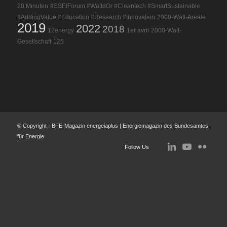
20 Minuten
#SSEIForum #WattdOr #Cleantech #SmartSustainable
#AddingValue #Education #Research #Innovation
2000-Watt-Areale
2019
2022
2018
12energy
1er avril
2000-Watt-
Gesellschaft
125
© Copyright - BFE-Magazin energeiaplus | Energiemagazin des Bundesamtes
für Energie
Follow Us