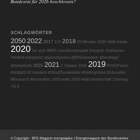
Bundesrat für 2026 beschlossen?
SCHLAGWÖRTER
2050
2022
2018
2017
125
20 Minuten
2000-Watt-Areale
2020
1er avril
#BFE-Leuchtturmprojekt Sologrid: GridSense-
Feldtest erfolgreich abgeschlossen @BFEcleantech @landisgyr
2019
2021
2025
@adaptricity
2. Etappe
2026
#SSEIForum
#WattdOr #Cleantech #SmartSustainable #AddingValue #Education
#Research #Innovation
2000 watts
2000-Watt-Gesellschaft
12energy
-41.8
© Copyright - BFE-Magazin energeiaplus | Energiemagazin des Bundesamtes