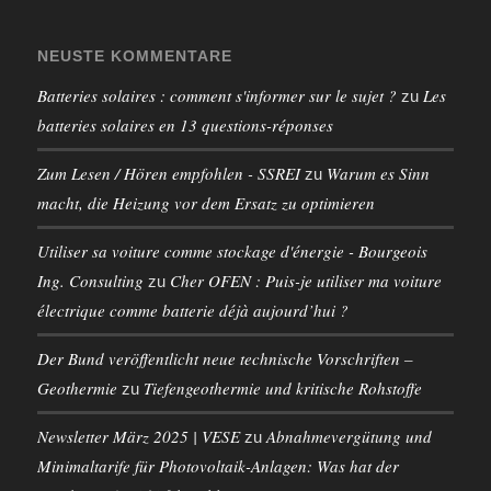
NEUSTE KOMMENTARE
Batteries solaires : comment s'informer sur le sujet ?
Les
zu
batteries solaires en 13 questions-réponses
Zum Lesen / Hören empfohlen - SSREI
Warum es Sinn
zu
macht, die Heizung vor dem Ersatz zu optimieren
Utiliser sa voiture comme stockage d'énergie - Bourgeois
Ing. Consulting
Cher OFEN : Puis-je utiliser ma voiture
zu
électrique comme batterie déjà aujourd’hui ?
Der Bund veröffentlicht neue technische Vorschriften –
Geothermie
Tiefengeothermie und kritische Rohstoffe
zu
Newsletter März 2025 | VESE
Abnahmevergütung und
zu
Minimaltarife für Photovoltaik-Anlagen: Was hat der