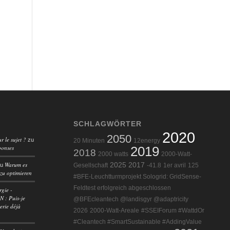
SCHLAGWÖRTER
2020
2050
r le sujet ?
zu
20 Minuten
12energy
ponses
2019
2018
2000 watts
2000-Watt-
Warum es
2025
2017
zu
Gesellschaft
-41.8
1er avril
125
 zu optimieren
#BFE-Leuchtturmprojekt Sologrid: GridSense-
Feldtest erfolgreich abgeschlossen
rgie -
 : Puis-je
@BFEcleantech @landisgyr @adaptricity
erie déjà
2026
2000-Watt-Areale
#SSEIForum #WattdOr
#Cleantech #SmartSustainable #AddingValue