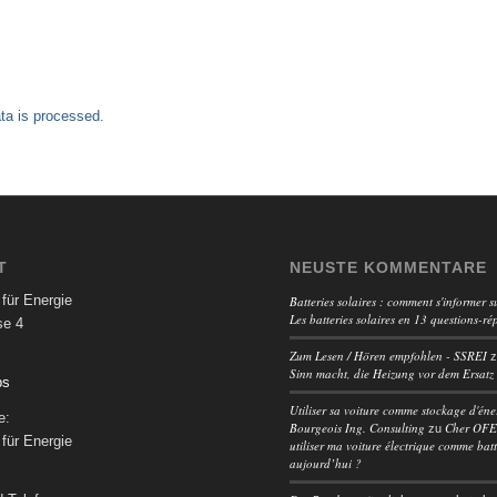
a is processed.
T
NEUSTE KOMMENTARE
für Energie
Batteries solaires : comment s'informer su
Les batteries solaires en 13 questions-ré
se 4
Zum Lesen / Hören empfohlen - SSREI
Sinn macht, die Heizung vor dem Ersatz
ps
Utiliser sa voiture comme stockage d'éne
e:
Bourgeois Ing. Consulting
Cher OFEN
zu
für Energie
utiliser ma voiture électrique comme batt
aujourd’hui ?