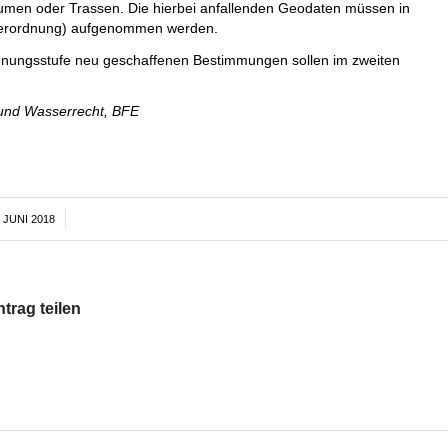
äumen oder Trassen. Die hierbei anfallenden Geodaten müssen in
verordnung) aufgenommen werden.
rdnungsstufe neu geschaffenen Bestimmungen sollen im zweiten
- und Wasserrecht, BFE
. JUNI 2018
/
ntrag teilen