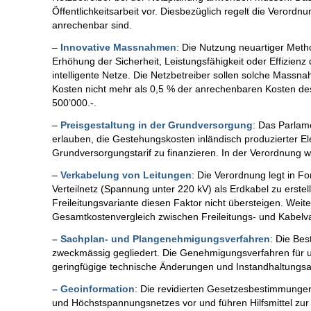
Öffentlichkeitsarbeit vor. Diesbezüglich regelt die Verord
anrechenbar sind.
–
Innovative Massnahmen
: Die Nutzung neuartiger Met
Erhöhung der Sicherheit, Leistungsfähigkeit oder Effizien
intelligente Netze. Die Netzbetreiber sollen solche Massn
Kosten nicht mehr als 0,5 % der anrechenbaren Kosten des 
500’000.-.
–
Preisgestaltung in der Grundversorgung
: Das Parlam
erlauben, die Gestehungskosten inländisch produzierter El
Grundversorgungstarif zu finanzieren. In der Verordnung wi
–
Verkabelung von Leitungen
: Die Verordnung legt in F
Verteilnetz (Spannung unter 220 kV) als Erdkabel zu erstel
Freileitungsvariante diesen Faktor nicht übersteigen. Wei
Gesamtkostenvergleich zwischen Freileitungs- und Kabelv
– Sachplan- und Plangenehmigungsverfahren
: Die Be
zweckmässig gegliedert. Die Genehmigungsverfahren für 
geringfügige technische Änderungen und Instandhaltun
– Geoinformation
: Die revidierten Gesetzesbestimmungen
und Höchstspannungsnetzes vor und führen Hilfsmittel zur