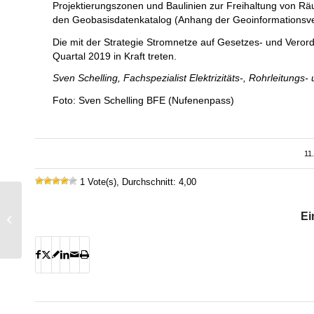
Projektierungszonen und Baulinien zur Freihaltung von R
den Geobasisdatenkatalog (Anhang der Geoinformations
Die mit der Strategie Stromnetze auf Gesetzes- und Vero
Quartal 2019 in Kraft treten.
Sven Schelling, Fachspezialist Elektrizitäts-, Rohrleitungs
Foto: Sven Schelling BFE (Nufenenpass)
11
1 Vote(s), Durchschnitt: 4,00
Xplor start-up village: la
Ei
jeune génération
présente aux Powertage