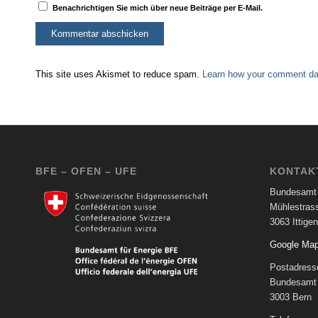
Benachrichtigen Sie mich über neue Beiträge per E-Mail.
This site uses Akismet to reduce spam.
Learn how your comment dat
BFE – OFEN – UFE
KONTAK
Bundesamt 
Mühlestras
3063 Ittigen
Google Ma
Postadress
Bundesamt 
3003 Bern