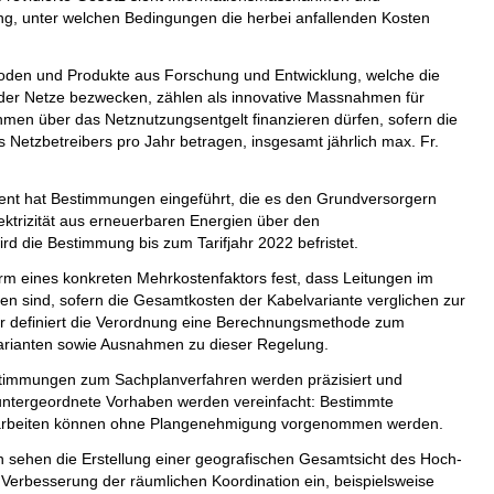
nung, unter welchen Bedingungen die herbei anfallenden Kosten
hoden und Produkte aus Forschung und Entwicklung, welche die
z der Netze bezwecken, zählen als innovative Massnahmen für
ahmen über das Netznutzungsentgelt finanzieren dürfen, sofern die
Netzbetreibers pro Jahr betragen, insgesamt jährlich max. Fr.
ent hat Bestimmungen eingeführt, die es den Grundversorgern
ektrizität aus erneuerbaren Energien über den
rd die Bestimmung bis zum Tarifjahr 2022 befristet.
orm eines konkreten Mehrkostenfaktors fest, dass Leitungen im
len sind, sofern die Gesamtkosten der Kabelvariante verglichen zur
ter definiert die Verordnung eine Berechnungs­methode zum
arianten sowie Ausnahmen zu dieser Regelung.
stimmungen zum Sachplanverfahren werden präzisiert und
untergeordnete Vorhaben werden vereinfacht: Bestimmte
gsarbeiten können ohne Plangenehmigung vorgenommen werden.
 sehen die Erstellung einer geografischen Gesamtsicht des Hoch-
 Verbesserung der räumlichen Koordination ein, beispielsweise