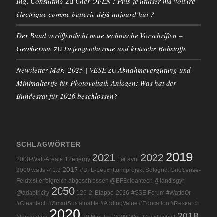
Ing. Consulting
Cher OFEN : Puis-je utiliser ma voiture
zu
électrique comme batterie déjà aujourd’hui ?
Der Bund veröffentlicht neue technische Vorschriften –
Geothermie
Tiefengeothermie und kritische Rohstoffe
zu
Newsletter März 2025 | VESE
Abnahmevergütung und
zu
Minimaltarife für Photovoltaik-Anlagen: Was hat der
Bundesrat für 2026 beschlossen?
SCHLAGWÖRTER
2019
2021
2022
2000-Watt-Areale
12energy
1er avril
2017
2000 watts
-41.8
#BFE-Leuchtturmprojekt Sologrid: GridSense-
Feldtest erfolgreich abgeschlossen @BFEcleantech @landisgyr
2050
@adaptricity
125
2. Etappe
2026
#SSEIForum #WattdOr
#Cleantech #SmartSustainable #AddingValue #Education #Research
2020
2018
#Innovation
20 Minuten
2000-Watt-Gesellschaft