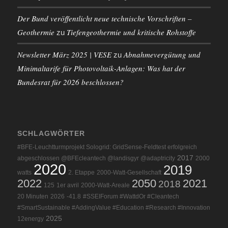
Der Bund veröffentlicht neue technische Vorschriften –
Geothermie
Tiefengeothermie und kritische Rohstoffe
zu
Newsletter März 2025 | VESE
Abnahmevergütung und
zu
Minimaltarife für Photovoltaik-Anlagen: Was hat der
Bundesrat für 2026 beschlossen?
SCHLAGWÖRTER
#BFE-Leuchtturmprojekt Sologrid: GridSense-Feldtest erfolgreich
2017
abgeschlossen @BFEcleantech @landisgyr @adaptricity
2000
2020
2019
watts
2. Etappe
2000-Watt-Gesellschaft
2022
2050
2021
2018
125
1er avril
2000-Watt-Areale
20 Minuten
2026
-41.8
#SSEIForum #WattdOr #Cleantech
#SmartSustainable #AddingValue #Education #Research #Innovation
2025
12energy