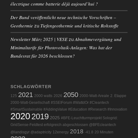
électrique comme batterie déjà aujourd’hui ?
Der Bund veröffentlicht neue technische Vorschriften –
Geothermie
Tiefengeothermie und kritische Rohstoffe
zu
Newsletter März 2025 | VESE
Abnahmevergütung und
zu
Minimaltarife für Photovoltaik-Anlagen: Was hat der
Bundesrat für 2026 beschlossen?
SCHLAGWÖRTER
2021
2050
125
2000 watts
2026
2000-Watt-Areale
2. Etappe
2000-Watt-Gesellschaft
#SSEIForum #WattdOr #Cleantech
#SmartSustainable #AddingValue #Education #Research #Innovation
2020
2019
2025
#BFE-Leuchtturmprojekt Sologrid:
GridSense-Feldtest erfolgreich abgeschlossen @BFEcleantech
2018
@landisgyr @adaptricity
12energy
-41.8
20 Minuten