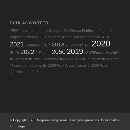
SCHLAGWÖRTER
#BFE-Leuchtturmprojekt Sologrid: GridSense-Feldtest erfolgreich
abgeschlossen @BFEcleantech @landisgyr @adaptricity
-41.8
2020
2021
2018
2017
12energy
20 Minuten
125
2019
2022
2050
2025
2. Etappe
#SSEIForum #WattdOr
#Cleantech #SmartSustainable #AddingValue #Education #Research
#Innovation
2000 watts
2000-Watt-Areale
1er avril
2000-Watt-
Gesellschaft
2026
© Copyright - BFE-Magazin energeiaplus | Energiemagazin des Bundesamtes
für Energie