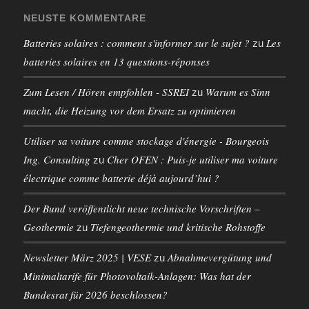
NEUSTE KOMMENTARE
Batteries solaires : comment s'informer sur le sujet ?
Les
zu
batteries solaires en 13 questions-réponses
Zum Lesen / Hören empfohlen - SSREI
Warum es Sinn
zu
macht, die Heizung vor dem Ersatz zu optimieren
Utiliser sa voiture comme stockage d'énergie - Bourgeois
Ing. Consulting
Cher OFEN : Puis-je utiliser ma voiture
zu
électrique comme batterie déjà aujourd’hui ?
Der Bund veröffentlicht neue technische Vorschriften –
Geothermie
Tiefengeothermie und kritische Rohstoffe
zu
Newsletter März 2025 | VESE
Abnahmevergütung und
zu
Minimaltarife für Photovoltaik-Anlagen: Was hat der
Bundesrat für 2026 beschlossen?