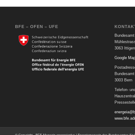
BFE – OFEN – UFE
KONTAK
Bundesamt 
Mühlestras
3063 Ittigen
Google Ma
Postadress
Bundesamt 
3003 Bern
Telefon- u
Hauszentra
Pressestel
energeia@b
www.bfe.ad