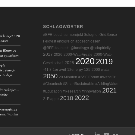
SCHLAGWÖRTER
#BFE-Leuchtturmprojekt Sologrid: GridSense-
r le sujet ?
zu
ponses
Feldtest erfolgreich abgeschlossen
@BFEcleantech @landisgyr @adaptricity
Warum es
zu
2017
2026
2000-Watt-Areale
2000-Watt-
 zu optimieren
2020
2019
2025
Gesellschaft
rgie -
-41.8
1er avril
12energy
125
2000 watts
 : Puis-je
2050
erie déjà
20 Minuten
#SSEIForum #WattdOr
#Cleantech #SmartSustainable #AddingValue
2021
Vorschriften –
#Education #Research #Innovation
tische
2022
2018
2. Etappe
mevergütung
agen: Was hat