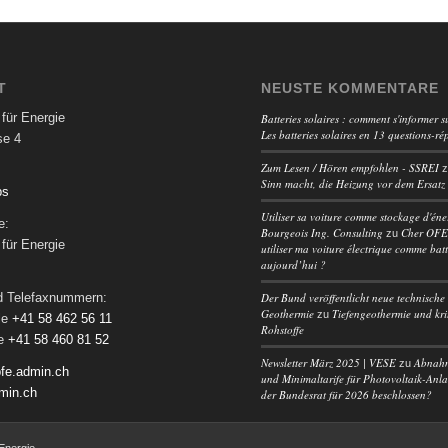
T
NEUSTE KOMMENTARE
für Energie
Batteries solaires : comment s'informer su
Les batteries solaires en 13 questions-ré
se 4
Zum Lesen / Hören empfohlen - SSREI
Sinn macht, die Heizung vor dem Ersatz
ps
Utiliser sa voiture comme stockage d'éne
e:
Bourgeois Ing. Consulting
Cher OFEN
zu
für Energie
utiliser ma voiture électrique comme batt
aujourd’hui ?
Der Bund veröffentlicht neue technische 
nd Telefaxnummern:
Geothermie
Tiefengeothermie und kri
zu
le
+41 58 462 56 11
Rohstoffe
le
+41 58 460 81 52
Newsletter März 2025 | VESE
Abnah
zu
fe.admin.ch
und Minimaltarife für Photovoltaik-Anl
min.ch
der Bundesrat für 2026 beschlossen?