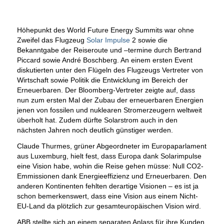
Höhepunkt des World Future Energy Summits war ohne
Zweifel das Flugzeug
Solar Impulse
2 sowie die
Bekanntgabe der Reiseroute und –termine durch Bertrand
Piccard sowie André Boschberg. An einem ersten Event
diskutierten unter den Flügeln des Flugzeugs Vertreter von
Wirtschaft sowie Politik die Entwicklung im Bereich der
Erneuerbaren. Der Bloomberg-Vertreter zeigte auf, dass
nun zum ersten Mal der Zubau der erneuerbaren Energien
jenen von fossilen und nuklearen Stromerzeugern weltweit
überholt hat. Zudem dürfte Solarstrom auch in den
nächsten Jahren noch deutlich günstiger werden.
Claude Thurmes, grüner Abgeordneter im Europaparlament
aus Luxemburg, hielt fest, dass Europa dank Solarimpulse
eine Vision habe, wohin die Reise gehen müsse: Null CO2-
Emmissionen dank Energieeffizienz und Erneuerbaren. Den
anderen Kontinenten fehlten derartige Visionen – es ist ja
schon bemerkenswert, dass eine Vision aus einem Nicht-
EU-Land da plötzlich zur gesamteuropäischen Vision wird.
ABB stellte sich an einem separaten Anlass für ihre Kunden