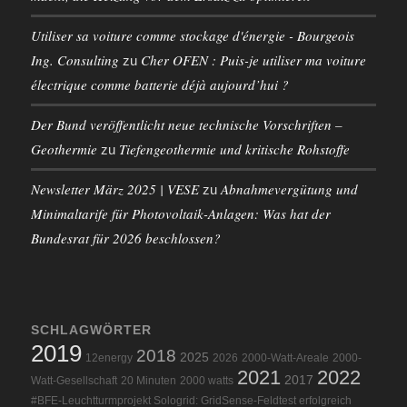
Utiliser sa voiture comme stockage d'énergie - Bourgeois
Ing. Consulting
Cher OFEN : Puis-je utiliser ma voiture
zu
électrique comme batterie déjà aujourd’hui ?
Der Bund veröffentlicht neue technische Vorschriften –
Geothermie
Tiefengeothermie und kritische Rohstoffe
zu
Newsletter März 2025 | VESE
Abnahmevergütung und
zu
Minimaltarife für Photovoltaik-Anlagen: Was hat der
Bundesrat für 2026 beschlossen?
SCHLAGWÖRTER
2019
2018
2025
12energy
2026
2000-Watt-Areale
2000-
2021
2022
2017
Watt-Gesellschaft
20 Minuten
2000 watts
#BFE-Leuchtturmprojekt Sologrid: GridSense-Feldtest erfolgreich