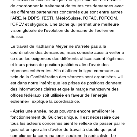
de coordonner le traitement de toutes ces demandes avec
les différents partenaires concernés que sont entre autres
l’ARE, le DDPS, l’ESTI, MétéoSuisse, l’OFAC, l’OFCOM,
l’OFEV et skyguide. Une tâche qui permet une meilleure
vision globale de l’évolution du domaine de l’éolien en
Suisse.
Le travail de Katharina Meyer ne s’arrête pas à la
coordination des demandes, mais consiste aussi à veiller à
ce que les exigences des différents offices soient légitimes
et leurs prises de position justifiées afin d’avoir des
réponses cohérentes. Afin d’affiner la ligne commune au
sein de la Confédération des séances sont organisées. «Il
est dans notre intérêt que les prises de positions donnent
des informations claires et que la marge manœuvre des
offices fédéraux soit utilisée en faveur de l’énergie
éolienne», explique la coordinatrice.
«Après une année, nous pouvons encore améliorer le
fonctionnement du Guichet unique. Il est nécessaire que
tous les acteurs concernés aient le réflexe de passer par le
guichet unique afin d’éviter du travail à double qui peut
compliquer la coordination», souligne la spécialiste. Le