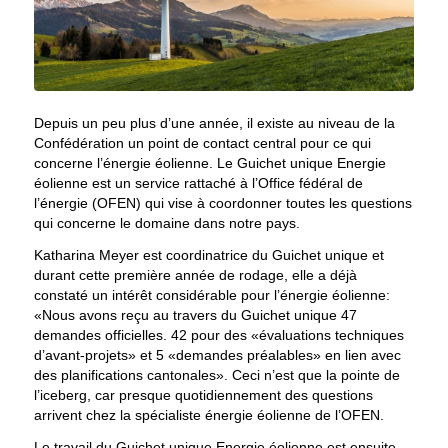
Depuis un peu plus d’une année, il existe au niveau de la
Confédération un point de contact central pour ce qui
concerne l’énergie éolienne. Le Guichet unique Energie
éolienne est un service rattaché à l’Office fédéral de
l’énergie (OFEN) qui vise à coordonner toutes les questions
qui concerne le domaine dans notre pays.
Katharina Meyer est coordinatrice du Guichet unique et
durant cette première année de rodage, elle a déjà
constaté un intérêt considérable pour l’énergie éolienne:
«Nous avons reçu au travers du Guichet unique 47
demandes officielles. 42 pour des «évaluations techniques
d’avant-projets» et 5 «demandes préalables» en lien avec
des planifications cantonales». Ceci n’est que la pointe de
l’iceberg, car presque quotidiennement des questions
arrivent chez la spécialiste énergie éolienne de l’OFEN.
Le travail du Guichet unique Energie éolienne est ensuite