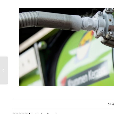
Wärmepumpen-Markt
beruhigt sich
31. 