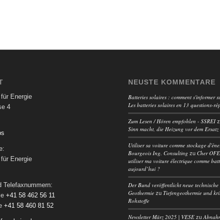
T
NEUSTE KOMMENTARE
für Energie
Batteries solaires : comment s'informer su
Les batteries solaires en 13 questions-ré
se 4
Zum Lesen / Hören empfohlen - SSREI
Sinn macht, die Heizung vor dem Ersatz
ps
Utiliser sa voiture comme stockage d'éne
e:
Bourgeois Ing. Consulting
Cher OFEN
zu
für Energie
utiliser ma voiture électrique comme batt
aujourd’hui ?
Der Bund veröffentlicht neue technische 
nd Telefaxnummern:
Geothermie
Tiefengeothermie und kri
zu
le
+41 58 462 56 11
Rohstoffe
le
+41 58 460 81 52
Newsletter März 2025 | VESE
Abnah
zu