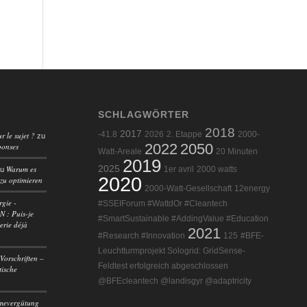
SCHLAGWÖRTER
2018
2017
-41.8
2026
2. Etappe
2000-
r le sujet ?
zu
2022
2050
ponses
Watt-Areale
20 Minuten
2019
Warum es
2025
1er avril
2000 watts
zu
2020
 zu optimieren
2000-Watt-Gesellschaft
12energy
rgie -
#SSEIForum #WattdOr #Cleantech
 : Puis-je
#SmartSustainable #AddingValue #Education
erie déjà
2021
#Research #Innovation
125
#BFE-
Leuchtturmprojekt Sologrid: GridSense-
Vorschriften –
Feldtest erfolgreich abgeschlossen
tische
@BFEcleantech @landisgyr @adaptricity
mevergütung