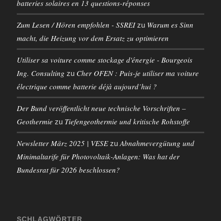
batteries solaires en 13 questions-réponses
Zum Lesen / Hören empfohlen - SSREI
Warum es Sinn
zu
macht, die Heizung vor dem Ersatz zu optimieren
Utiliser sa voiture comme stockage d'énergie - Bourgeois
Ing. Consulting
Cher OFEN : Puis-je utiliser ma voiture
zu
électrique comme batterie déjà aujourd’hui ?
Der Bund veröffentlicht neue technische Vorschriften –
Geothermie
Tiefengeothermie und kritische Rohstoffe
zu
Newsletter März 2025 | VESE
Abnahmevergütung und
zu
Minimaltarife für Photovoltaik-Anlagen: Was hat der
Bundesrat für 2026 beschlossen?
SCHLAGWÖRTER