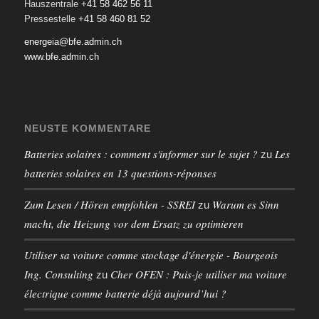
Hauszentrale
+41 58 462 56 11
Pressestelle
+41 58 460 81 52
energeia@bfe.admin.ch
www.bfe.admin.ch
NEUSTE KOMMENTARE
Batteries solaires : comment s'informer sur le sujet ?
Les
zu
batteries solaires en 13 questions-réponses
Zum Lesen / Hören empfohlen - SSREI
Warum es Sinn
zu
macht, die Heizung vor dem Ersatz zu optimieren
Utiliser sa voiture comme stockage d'énergie - Bourgeois
Ing. Consulting
Cher OFEN : Puis-je utiliser ma voiture
zu
électrique comme batterie déjà aujourd’hui ?