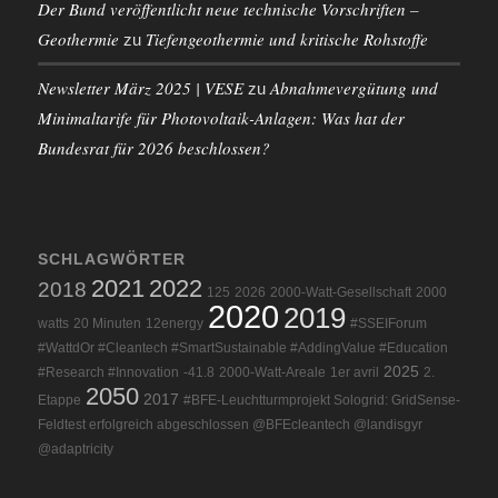
Der Bund veröffentlicht neue technische Vorschriften –
Geothermie
Tiefengeothermie und kritische Rohstoffe
zu
Newsletter März 2025 | VESE
Abnahmevergütung und
zu
Minimaltarife für Photovoltaik-Anlagen: Was hat der
Bundesrat für 2026 beschlossen?
SCHLAGWÖRTER
2021
2022
2018
125
2026
2000-Watt-Gesellschaft
2000
2020
2019
watts
20 Minuten
12energy
#SSEIForum
#WattdOr #Cleantech #SmartSustainable #AddingValue #Education
2025
#Research #Innovation
-41.8
2000-Watt-Areale
1er avril
2.
2050
2017
Etappe
#BFE-Leuchtturmprojekt Sologrid: GridSense-
Feldtest erfolgreich abgeschlossen @BFEcleantech @landisgyr
@adaptricity