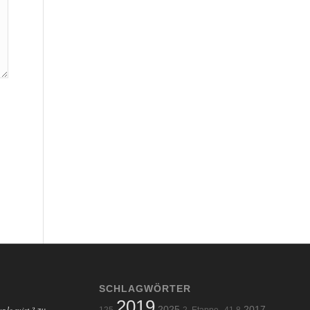
SCHLAGWÖRTER
2019
r le sujet ?
2025
2017