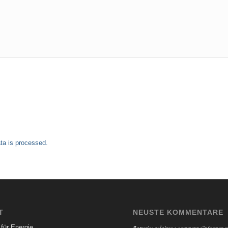
a is processed.
T
NEUSTE KOMMENTARE
für Energie
Batteries solaires : comment s'informer su