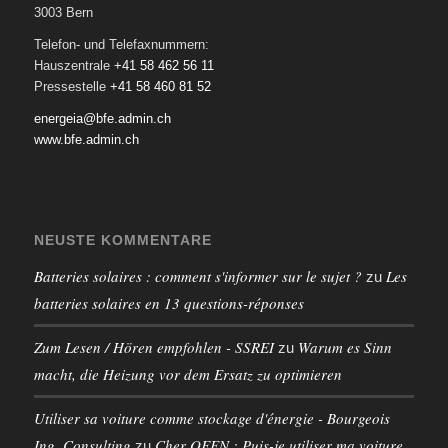
3003 Bern
Telefon- und Telefaxnummern:
Hauszentrale
+41 58 462 56 11
Pressestelle
+41 58 460 81 52
energeia@bfe.admin.ch
www.bfe.admin.ch
NEUSTE KOMMENTARE
Batteries solaires : comment s'informer sur le sujet ?
Les
zu
batteries solaires en 13 questions-réponses
Zum Lesen / Hören empfohlen - SSREI
Warum es Sinn
zu
macht, die Heizung vor dem Ersatz zu optimieren
Utiliser sa voiture comme stockage d'énergie - Bourgeois
Ing. Consulting
Cher OFEN : Puis-je utiliser ma voiture
zu