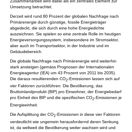
Zusammenarbeit wird dabei als ein zentrales Element zur
Umsetzung betrachtet.
Derzeit wird rund 80 Prozent der globalen Nachfrage nach
Primärenergie durch günstige, fossile Energieträger
abgedeckt, die sich durch eine hohe Energiedichte
auszeichnen. Sie spielen so eine zentrale Rolle im heutigen
Energieversorgungssystem, insbesondere im Stromsektor,
aber auch im Transportsektor, in der Industrie und im
Gebäudebereich.
Die globale Nachfrage nach Primärenergie wird weiterhin
stark ansteigen (gemäss Prognosen der Internationalen
Energieagentur (IEA) um 43 Prozent von 2011 bis 2035).
Die daraus resultierenden CO
-Emissionen lassen sich auf
2
vier Faktoren zurückführen: Die Bevölkerung, das
Bruttoinlandprodukt (BIP) pro Einwohner, der Energiebedarf
pro Einheit des BIP und die spezifischen CO
-Emissionen je
2
Energieeinheit.
Die Aufsplittung der CO
-Emissionen in diese vier Faktoren
2
verdeutlicht wie ungemein herausfordernd deren Senkung
ist, da weltweit die Bevölkerung weiter wachsen wird und