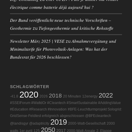
électrique comme batterie déjà aujourd’hui ?
Der Bund veröffentlicht neue technische Vorschriften –
Geothermie
Tiefengeothermie und kritische Rohstoffe
zu
Newsletter März 2025 | VESE
Abnahmevergütung und
zu
Minimaltarife für Photovoltaik-Anlagen: Was hat der
Bundesrat für 2026 beschlossen?
SCHLAGWÖRTER
2020
2022
2018
-41.8
2026
20 Minuten
12energy
#SSEIForum #WattdOr #Cleantech #SmartSustainable #AddingValue
#Education #Research #Innovation
#BFE-Leuchtturmprojekt Sologrid:
GridSense-Feldtest erfolgreich abgeschlossen @BFEcleantech
2019
@landisgyr @adaptricity
2000-Watt-Gesellschaft
2000
2050
2017
watts
1er avril
125
2000-Watt-Areale
2. Etappe