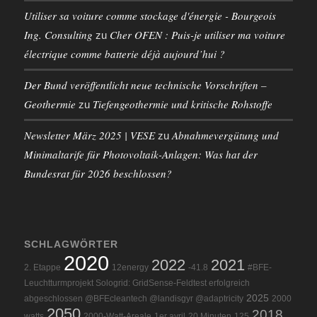
Utiliser sa voiture comme stockage d'énergie - Bourgeois
Ing. Consulting
Cher OFEN : Puis-je utiliser ma voiture
zu
électrique comme batterie déjà aujourd’hui ?
Der Bund veröffentlicht neue technische Vorschriften –
Geothermie
Tiefengeothermie und kritische Rohstoffe
zu
Newsletter März 2025 | VESE
Abnahmevergütung und
zu
Minimaltarife für Photovoltaik-Anlagen: Was hat der
Bundesrat für 2026 beschlossen?
SCHLAGWÖRTER
2020
2022
2021
2. Etappe
12energy
-41.8
#BFE-
Leuchtturmprojekt Sologrid: GridSense-Feldtest erfolgreich
2025
abgeschlossen @BFEcleantech @landisgyr @adaptricity
2000
2050
2018
watts
2000-Watt-Areale
1er avril
20 Minuten
125