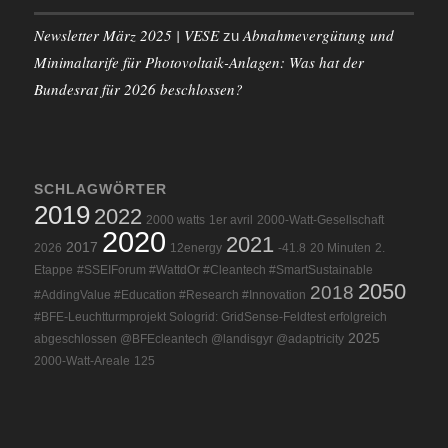
Newsletter März 2025 | VESE
Abnahmevergütung und
zu
Minimaltarife für Photovoltaik-Anlagen: Was hat der
Bundesrat für 2026 beschlossen?
SCHLAGWÖRTER
2019
2022
2000 watts
1er avril
2000-Watt-Gesellschaft
2020
2021
2017
2026
12energy
-41.8
20 Minuten
2.
Etappe
#SSEIForum #WattdOr #Cleantech #SmartSustainable
2050
2018
#AddingValue #Education #Research #Innovation
#BFE-Leuchtturmprojekt Sologrid: GridSense-Feldtest erfolgreich
2025
abgeschlossen @BFEcleantech @landisgyr @adaptricity
2000-Watt-Areale
125