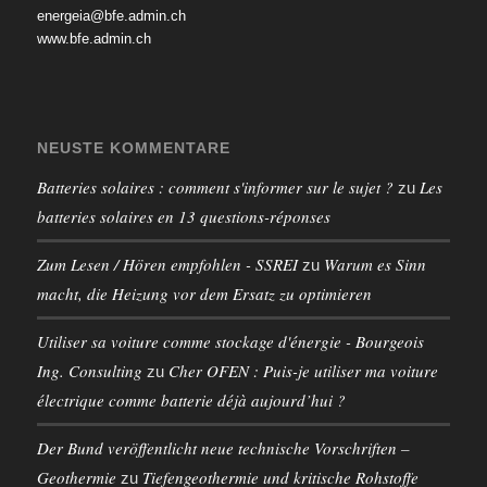
energeia@bfe.admin.ch
www.bfe.admin.ch
NEUSTE KOMMENTARE
Batteries solaires : comment s'informer sur le sujet ?
Les
zu
batteries solaires en 13 questions-réponses
Zum Lesen / Hören empfohlen - SSREI
Warum es Sinn
zu
macht, die Heizung vor dem Ersatz zu optimieren
Utiliser sa voiture comme stockage d'énergie - Bourgeois
Ing. Consulting
Cher OFEN : Puis-je utiliser ma voiture
zu
électrique comme batterie déjà aujourd’hui ?
Der Bund veröffentlicht neue technische Vorschriften –
Geothermie
Tiefengeothermie und kritische Rohstoffe
zu