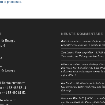
a is processed.
T
NEUSTE KOMMENTARE
für Energie
Batteries solaires : comment s'informer su
Les batteries solaires en 13 questions-ré
se 4
Zum Lesen / Hören empfohlen - SSREI
Sinn macht, die Heizung vor dem Ersatz
ps
Utiliser sa voiture comme stockage d'éne
e:
Bourgeois Ing. Consulting
Cher OFEN
zu
für Energie
utiliser ma voiture électrique comme batt
aujourd’hui ?
Der Bund veröffentlicht neue technische 
nd Telefaxnummern:
Geothermie
Tiefengeothermie und kri
zu
le
+41 58 462 56 11
Rohstoffe
le
+41 58 460 81 52
Newsletter März 2025 | VESE
Abnah
zu
fe.admin.ch
und Minimaltarife für Photovoltaik-Anl