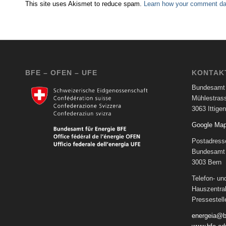
This site uses Akismet to reduce spam.
Learn how your comment dat
BFE – OFEN – UFE
KONTAK
Bundesamt 
Mühlestras
3063 Ittigen
Google Ma
Postadress
Bundesamt 
3003 Bern
Telefon- u
Hauszentra
Pressestel
energeia@b