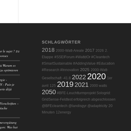
SCHLAGWÖRTER
2018
2017
2000-Watt-Areale
2026
2.
r le sujet ?
zu
ponses
Etappe
#SSEIForum #WattdOr #Cleantech
#SmartSustainable #AddingValue #Education
Warum es
zu
2025
 zu optimieren
#Research #Innovation
2000-Watt-
2020
2022
Gesellschaft
-41.8
1er
rgie -
2019
2021
 : Puis-je
avril
125
2000 watts
erie déjà
2050
#BFE-Leuchtturmprojekt Sologrid:
GridSense-Feldtest erfolgreich abgeschlossen
Vorschriften –
@BFEcleantech @landisgyr @adaptricity
20
tische
Minuten
12energy
mevergütung
agen: Was hat