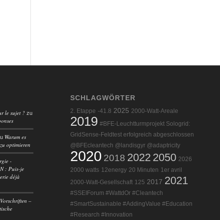
SCHLAGWÖRTER
2025
2. Etappe
-41.8
2000-Watt-Areale
r le sujet ?
zu
2019
ponses
#BFE-Leuchtturmprojekt Sologrid:
GridSense-Feldtest erfolgreich abgeschlossen
Warum es
zu
 zu optimieren
@BFEcleantech @landisgyr @adaptricity
2020
2022
2050
2018
2026
rgie -
 : Puis-je
2000 watts
12energy
20 Minuten
1er avril
erie déjà
2021
2017
2000-Watt-Gesellschaft
125
#SSEIForum #WattdOr #Cleantech
Vorschriften –
#SmartSustainable #AddingValue #Education
tische
#Research #Innovation