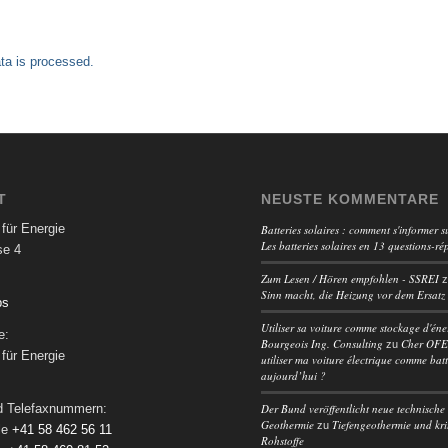
a is processed.
T
NEUSTE KOMMENTARE
für Energie
Batteries solaires : comment s'informer su
Les batteries solaires en 13 questions-ré
se 4
Zum Lesen / Hören empfohlen - SSREI
Sinn macht, die Heizung vor dem Ersatz
ps
Utiliser sa voiture comme stockage d'éne
e:
Bourgeois Ing. Consulting
Cher OFEN
zu
für Energie
utiliser ma voiture électrique comme batt
aujourd’hui ?
Der Bund veröffentlicht neue technische 
nd Telefaxnummern:
Geothermie
Tiefengeothermie und kri
zu
le
+41 58 462 56 11
Rohstoffe