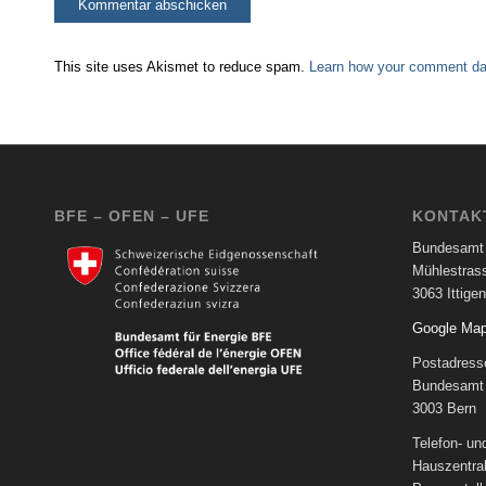
This site uses Akismet to reduce spam.
Learn how your comment dat
BFE – OFEN – UFE
KONTAK
Bundesamt 
Mühlestras
3063 Ittigen
Google Ma
Postadress
Bundesamt 
3003 Bern
Telefon- u
Hauszentra