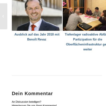
EcoDrive Rallye, das
Autofahr-Quiz mit über
1000 Preisen: clever
fahren ge...
Ausblick auf das Jahr 2018 mit
Tiefenlager radioaktive Abfä
Benoît Revaz
Partizipation für die
Oberflächeninfrastruktur g
weiter
Dein Kommentar
An Diskussion beteiligen?
Hinterlassen Sie uns Ihren Kommentar!