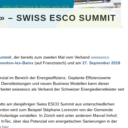
» – SWISS ESCO SUMMIT
ummit
, der bereits zum zweiten Mal vom Verband
swissesco
Yverdon-les-Bains
(auf Französisch) und am
27. September 2018
zial im Bereich der Energieeffizienz. Geplante Effizienzwerte
nten Dienstleistungen und neuen Business Modellen kann dieser
itet swissesco als Verband der Schweizer Energiedienstleister seit
tto am diesjährigen Swiss ESCO Summit aus unterschiedlichen
Yverdon wird zum Beispiel Stéphane Lorenzini von der Gemeinde
chulanlage vorstellen. In Zürich wird unter anderem Marcel Imhof,
q InTec, über das Potenzial von energetischen Sanierungen in der
ie
hier
.