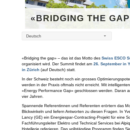
«BRIDGING THE GAP
Deutsch
«Bridging the gap» – das ist das Motto des
Swiss ESCO S
organisiert wird. Der Summit findet am
26. September in 
in Zürich
(auf Deutsch) statt.
In der Schweiz besteht noch ein grosses Optimierungspoten
werden in der Praxis oftmals nicht erreicht. Mit intellige
«Energy Performance Gap» geschlossen werden. Daran arbe
vier Jahren.
Spannende Referentinnen und Referenten erörtern das Mo
Blickwinkeln und liefern Antworten zu diesen Fragen. In 
Lancy (GE) ein Energiespar-Contracting-Projekt für eine S
Fachführungsleiter Elektro und Technical Services bei Alpi
Hotellerie referieren. Das vollständige Programm finden S