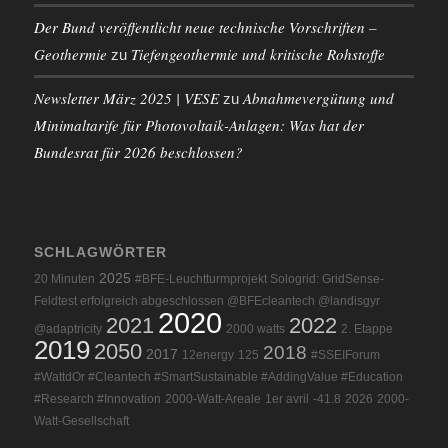
Der Bund veröffentlicht neue technische Vorschriften –
Geothermie
Tiefengeothermie und kritische Rohstoffe
zu
Newsletter März 2025 | VESE
Abnahmevergütung und
zu
Minimaltarife für Photovoltaik-Anlagen: Was hat der
Bundesrat für 2026 beschlossen?
SCHLAGWÖRTER
2025
20 Minuten
#BFE-Leuchtturmprojekt Sologrid: GridSense-
Feldtest erfolgreich abgeschlossen @BFEcleantech @landisgyr
2020
2021
2022
@adaptricity
2000 watts
2. Etappe
2019
2050
2018
2017
12energy
125
#SSEIForum
#WattdOr #Cleantech #SmartSustainable #AddingValue #Education
#Research #Innovation
2000-Watt-Areale
1er avril
-41.8
2026
2000-
Watt-Gesellschaft