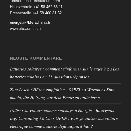
Telefon- und Telefaxnummern:
Hauszentrale
+41 58 462 56 11
Pressestelle
+41 58 460 81 52
energeia@bfe.admin.ch
www.bfe.admin.ch
NEUSTE KOMMENTARE
Batteries solaires : comment s'informer sur le sujet ?
Les
zu
batteries solaires en 13 questions-réponses
Zum Lesen / Hören empfohlen - SSREI
Warum es Sinn
zu
macht, die Heizung vor dem Ersatz zu optimieren
Utiliser sa voiture comme stockage d'énergie - Bourgeois
Ing. Consulting
Cher OFEN : Puis-je utiliser ma voiture
zu
électrique comme batterie déjà aujourd’hui ?