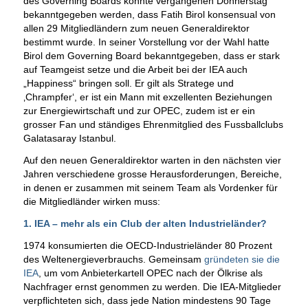
des Governing Boards konnte vergangenen Donnerstag
bekanntgegeben werden, dass Fatih Birol konsensual von
allen 29 Mitgliedländern zum neuen Generaldirektor
bestimmt wurde. In seiner Vorstellung vor der Wahl hatte
Birol dem Governing Board bekanntgegeben, dass er stark
auf Teamgeist setze und die Arbeit bei der IEA auch
„Happiness“ bringen soll. Er gilt als Stratege und
‚Chrampfer‘, er ist ein Mann mit exzellenten Beziehungen
zur Energiewirtschaft und zur OPEC, zudem ist er ein
grosser Fan und ständiges Ehrenmitglied des Fussballclubs
Galatasaray Istanbul.
Auf den neuen Generaldirektor warten in den nächsten vier
Jahren verschiedene grosse Herausforderungen, Bereiche,
in denen er zusammen mit seinem Team als Vordenker für
die Mitgliedländer wirken muss:
1. IEA – mehr als ein Club der alten Industrieländer?
1974 konsumierten die OECD-Industrieländer 80 Prozent
des Weltenergieverbrauchs. Gemeinsam
gründeten sie die
IEA
, um vom Anbieterkartell OPEC nach der Ölkrise als
Nachfrager ernst genommen zu werden. Die IEA-Mitglieder
verpflichteten sich, dass jede Nation mindestens 90 Tage