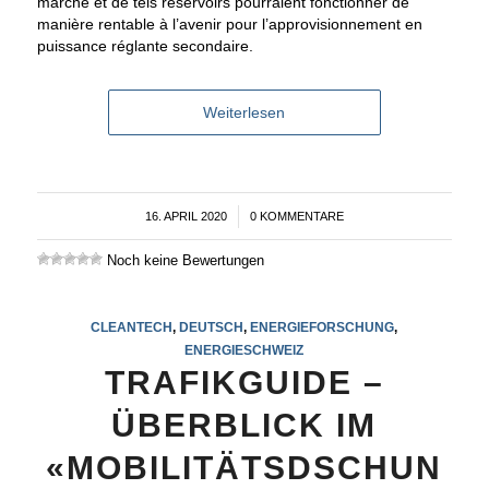
marché et de tels réservoirs pourraient fonctionner de
manière rentable à l’avenir pour l’approvisionnement en
puissance réglante secondaire.
Weiterlesen
16. APRIL 2020
/
0 KOMMENTARE
Noch keine Bewertungen
CLEANTECH
,
DEUTSCH
,
ENERGIEFORSCHUNG
,
ENERGIESCHWEIZ
TRAFIKGUIDE –
ÜBERBLICK IM
«MOBILITÄTSDSCHUN