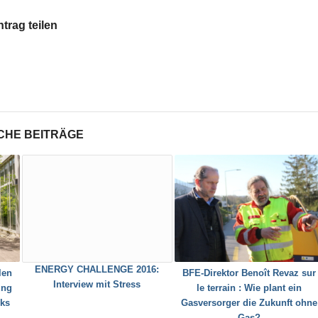
ntrag teilen
CHE BEITRÄGE
ENERGY CHALLENGE 2016:
len
BFE-Direktor Benoît Revaz sur
Interview mit Stress
ung
le terrain : Wie plant ein
ks
Gasversorger die Zukunft ohne
Gas?