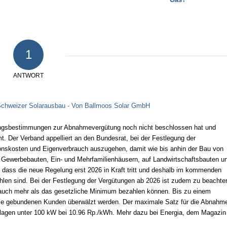
1
ANTWORT
 Schweizer Solarausbau - Von Ballmoos Solar GmbH
rungsbestimmungen zur Abnahmevergütung noch nicht beschlossen hat und
t. Der Verband appelliert an den Bundesrat, bei der Festlegung der
ionskosten und Eigenverbrauch auszugehen, damit wie bis anhin der Bau von
auf Gewerbebauten, Ein- und Mehrfamilienhäusern, auf Landwirtschaftsbauten u
in, dass die neue Regelung erst 2026 in Kraft tritt und deshalb im kommenden
n sind. Bei der Festlegung der Vergütungen ab 2026 ist zudem zu beachte
m auch mehr als das gesetzliche Minimum bezahlen können. Bis zu einem
die gebundenen Kunden überwälzt werden. Der maximale Satz für die Abnahm
Anlagen unter 100 kW bei 10.96 Rp./kWh. Mehr dazu bei Energia, dem Magazin