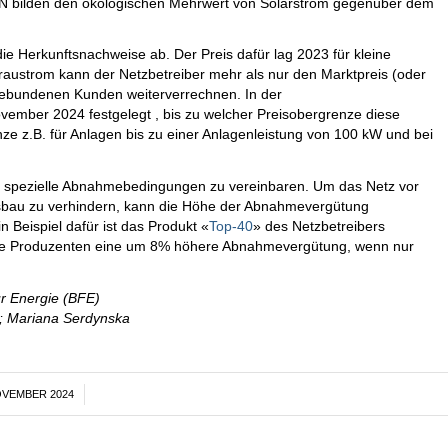
KN bilden den ökologischen Mehrwert von Solarstrom gegenüber dem
die Herkunftsnachweise ab. Der Preis dafür lag 2023 für kleine
raustrom kann der Netzbetreiber mehr als nur den Marktpreis (oder
gebundenen Kunden weiterverrechnen. In der
mber 2024 festgelegt , bis zu welcher Preisobergrenze diese
ze z.B. für Anlagen bis zu einer Anlagenleistung von 100 kW und bei
en spezielle Abnahmebedingungen zu vereinbaren. Um das Netz vor
usbau zu verhindern, kann die Höhe der Abnahmevergütung
n Beispiel dafür ist das Produkt «
Top-40
» des Netzbetreibers
 die Produzenten eine um 8% höhere Abnahmevergütung, wenn nur
ür Energie (BFE)
5; Mariana Serdynska
OVEMBER 2024
/