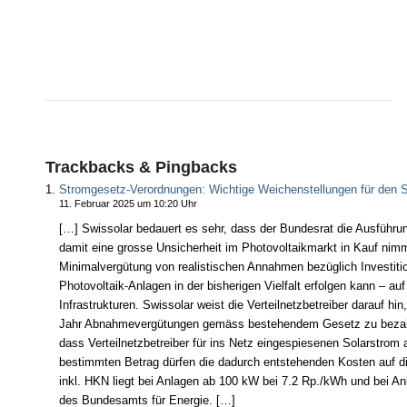
Trackbacks & Pingbacks
Stromgesetz-Verordnungen: Wichtige Weichenstellungen für den
11. Februar 2025 um 10:20 Uhr
[…] Swissolar bedauert es sehr, dass der Bundesrat die Ausfüh
damit eine grosse Unsicherheit im Photovoltaikmarkt in Kauf nimm
Minimalvergütung von realistischen Annahmen bezüglich Investit
Photovoltaik-Anlagen in der bisherigen Vielfalt erfolgen kann – 
Infrastrukturen. Swissolar weist die Verteilnetzbetreiber darauf h
Jahr Abnahmevergütungen gemäss bestehendem Gesetz zu bezahle
dass Verteilnetzbetreiber für ins Netz eingespiesenen Solarstro
bestimmten Betrag dürfen die dadurch entstehenden Kosten auf 
inkl. HKN liegt bei Anlagen ab 100 kW bei 7.2 Rp./kWh und bei 
des Bundesamts für Energie. […]