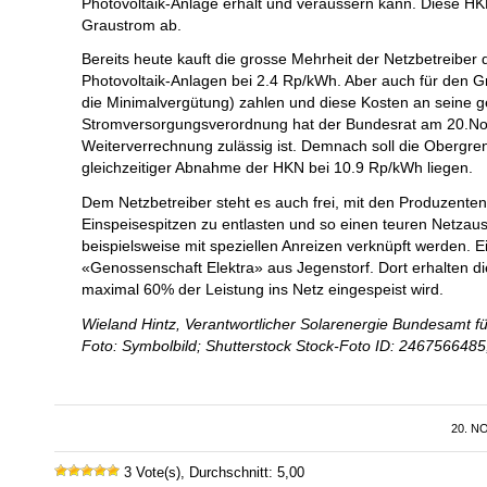
Photovoltaik-Anlage erhält und veräussern kann. Diese H
Graustrom ab.
Bereits heute kauft die grosse Mehrheit der Netzbetreiber 
Photovoltaik-Anlagen bei 2.4 Rp/kWh. Aber auch für den G
die Minimalvergütung) zahlen und diese Kosten an seine 
Stromversorgungsverordnung hat der Bundesrat am 20.Nove
Weiterverrechnung zulässig ist. Demnach soll die Obergren
gleichzeitiger Abnahme der HKN bei 10.9 Rp/kWh liegen.
Dem Netzbetreiber steht es auch frei, mit den Produzent
Einspeisespitzen zu entlasten und so einen teuren Netza
beispielsweise mit speziellen Anreizen verknüpft werden. Ei
«Genossenschaft Elektra» aus Jegenstorf. Dort erhalten
maximal 60% der Leistung ins Netz eingespeist wird.
Wieland Hintz, Verantwortlicher Solarenergie Bundesamt f
Foto: Symbolbild; Shutterstock Stock-Foto ID: 246756648
20. N
3 Vote(s), Durchschnitt: 5,00