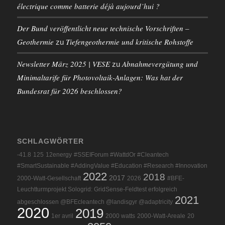
électrique comme batterie déjà aujourd’hui ?
Der Bund veröffentlicht neue technische Vorschriften –
Geothermie
Tiefengeothermie und kritische Rohstoffe
zu
Newsletter März 2025 | VESE
Abnahmevergütung und
zu
Minimaltarife für Photovoltaik-Anlagen: Was hat der
Bundesrat für 2026 beschlossen?
SCHLAGWÖRTER
-41.8
125
12energy
#SSEIForum #WattdOr #Cleantech
#SmartSustainable #AddingValue #Education #Research #Innovation
2022
2018
2017
2000-Watt-Gesellschaft
2026
#BFE-
Leuchtturmprojekt Sologrid: GridSense-Feldtest erfolgreich
2021
abgeschlossen @BFEcleantech @landisgyr @adaptricity
2020
2019
1er avril
2000 watts
2000-Watt-Areale
20